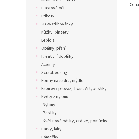
Modelovací hmoty
Cena 
Plastové oči
Etikety
3D vystřihovánky
Nůžky, pinzety
Lepidla
Obálky, přání
Kreativní doplňky
Albumy
Scrapbooking
Formy na sádru, mýdlo
Papírový provaz, Twist Art, pestíky
Květy z nylonu
Nylony
Pestíky
Květinové pásky, drátky, pomůcky
Barvy, laky
Rámečky