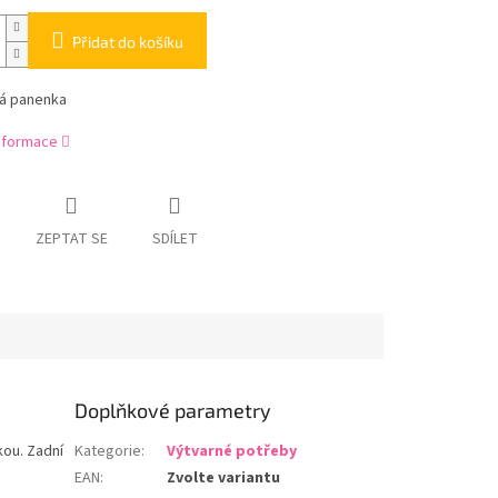
Přidat do košíku
ná panenka
informace
ZEPTAT SE
SDÍLET
Doplňkové parametry
kou. Zadní
Kategorie
:
Výtvarné potřeby
EAN
:
Zvolte variantu