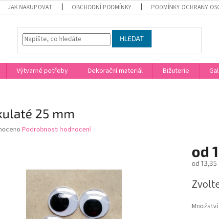
JAK NAKUPOVAT
OBCHODNÍ PODMÍNKY
PODMÍNKY OCHRANY OS
HLEDAT
Výtvarné potřeby
Dekorační materiál
Bižuterie
Gal
 kulaté 25 mm
né
noceno
Podrobnosti hodnocení
ní
od
1
u
od
13,35
Měrná
Zvolt
cena:
ek.
Množství