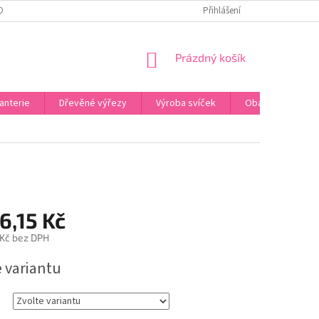
OBNÍCH ÚDAJŮ
ODSTOUPENÍ OD SMLOUVY
Přihlášení
UPLATNĚNÍ REKLAMACE
NÁKUPNÍ
Prázdný košík
KOŠÍK
anterie
Dřevěné výřezy
Výroba svíček
Obalový materiál
6,15 Kč
 Kč
bez DPH
e variantu