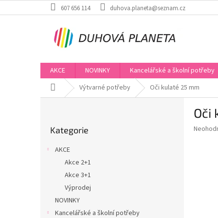
Přejít
607 656 114
duhova.planeta@seznam.cz
na
obsah
AKCE
NOVINKY
Kancelářské a školní potřeby
Domů
Výtvarné potřeby
Oči kulaté 25 mm
P
Oči
o
Přeskočit
s
Průměr
Neohod
Kategorie
kategorie
t
hodnoce
r
produkt
AKCE
a
je
Akce 2+1
0,0
n
z
Akce 3+1
n
5
í
Výprodej
hvězdič
p
NOVINKY
a
Kancelářské a školní potřeby