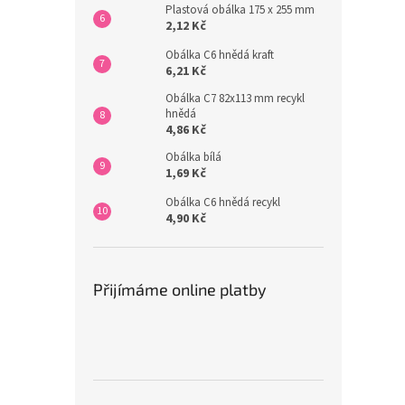
Plastová obálka 175 x 255 mm
2,12 Kč
Obálka C6 hnědá kraft
6,21 Kč
Obálka C7 82x113 mm recykl
hnědá
4,86 Kč
Obálka bílá
1,69 Kč
Obálka C6 hnědá recykl
4,90 Kč
Přijímáme online platby