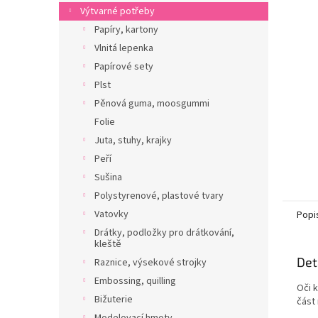
n
Výtvarné potřeby
e
Papíry, kartony
l
Vlnitá lepenka
Papírové sety
Plst
Pěnová guma, moosgummi
Folie
Juta, stuhy, krajky
Peří
Sušina
Polystyrenové, plastové tvary
Vatovky
Popi
Drátky, podložky pro drátkování,
kleště
Det
Raznice, výsekové strojky
Embossing, quilling
Oči 
Bižuterie
část 