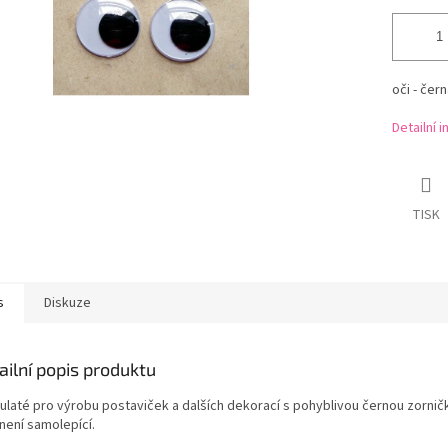
oči - čer
Detailní 
TISK
s
Diskuze
ailní popis produktu
kulaté pro výrobu postaviček a dalších dekorací s pohyblivou černou zornič
není samolepící.