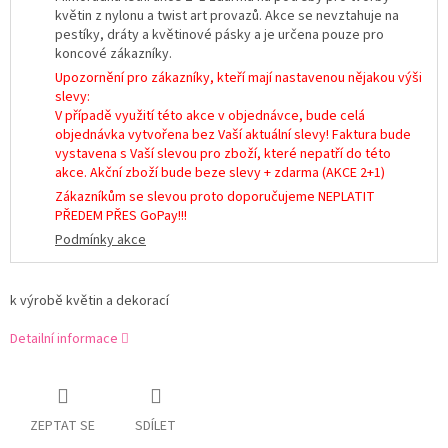
květin z nylonu a twist art provazů. Akce se nevztahuje na
pestíky, dráty a květinové pásky a je určena pouze pro
koncové zákazníky.
Upozornění pro zákazníky, kteří mají nastavenou nějakou výši
slevy:
V případě využití této akce v objednávce, bude celá
objednávka vytvořena bez Vaší aktuální slevy! Faktura bude
vystavena s Vaší slevou pro zboží, které nepatří do této
akce. Akční zboží bude beze slevy + zdarma (AKCE 2+1)
Zákazníkům se slevou proto doporučujeme NEPLATIT
PŘEDEM PŘES GoPay!!!
Podmínky akce
k výrobě květin a dekorací
Detailní informace
ZEPTAT SE
SDÍLET