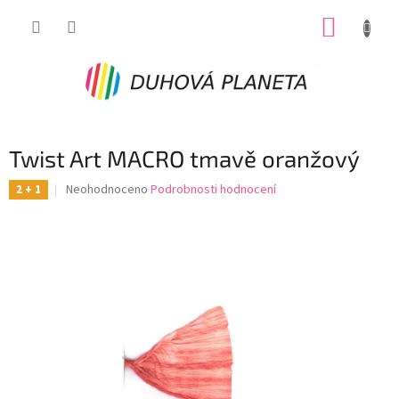
Přejít
NÁKUP
na
obsah
KOŠÍK
Twist Art MACRO tmavě oranžový
Průměrné
Neohodnoceno
Podrobnosti hodnocení
2 + 1
hodnocení
produktu
je
0,0
z
5
hvězdiček.