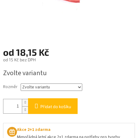
od
18,15 Kč
od
15 Kč
bez DPH
Měrná
Zvolte variantu
cena:
Rozměr
Přidat do košíku
Akce 2+1 zdarma
Mimořádná letní akce 2+1 zdarma na potřeby pro tvorby