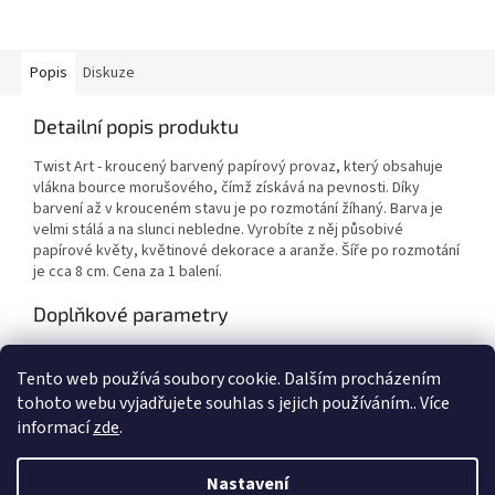
Popis
Diskuze
Detailní popis produktu
Twist Art - kroucený barvený papírový provaz, který obsahuje
vlákna bource morušového, čímž získává na pevnosti. Díky
barvení až v krouceném stavu je po rozmotání žíhaný. Barva je
velmi stálá a na slunci nebledne. Vyrobíte z něj působivé
papírové květy, květinové dekorace a aranže. Šíře po rozmotání
je cca 8 cm. Cena za 1 balení.
Doplňkové parametry
Kategorie
:
Výtvarné potřeby
Tento web používá soubory cookie. Dalším procházením
EAN
:
Zvolte variantu
tohoto webu vyjadřujete souhlas s jejich používáním.. Více
informací
zde
.
Z
á
Nastavení
Vytvořil Shoptet
p