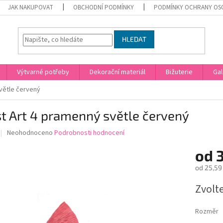
JAK NAKUPOVAT
OBCHODNÍ PODMÍNKY
PODMÍNKY OCHRANY OS
HLEDAT
Výtvarné potřeby
Dekorační materiál
Bižuterie
Gal
větle červený
t Art 4 pramenný světle červený
Průměrné
Neohodnoceno
Podrobnosti hodnocení
hodnocení
produktu
od
je
od
25,59
0,0
z
Měrná
Zvolt
5
cena:
hvězdiček.
Rozměr