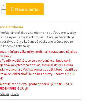
Přidat do košíku
kce 2+1 zdarma
imořádná letní akce 2+1 zdarma na potřeby pro tvorby
větin z nylonu a twist art provazů. Akce se nevztahuje
a pestíky, dráty a květinové pásky a je určena pouze
ro koncové zákazníky.
pozornění pro zákazníky, kteří mají nastavenou nějakou
ši slevy:
 případě využití této akce v objednávce, bude celá
bjednávka vytvořena bez Vaší aktuální slevy! Faktura
ude vystavena s Vaší slevou pro zboží, které nepatří do
éto akce. Akční zboží bude beze slevy + zdarma (AKCE
+1)
ákazníkům se slevou proto doporučujeme NEPLATIT
ŘEDEM PŘES GoPay!!!
odmínky akce