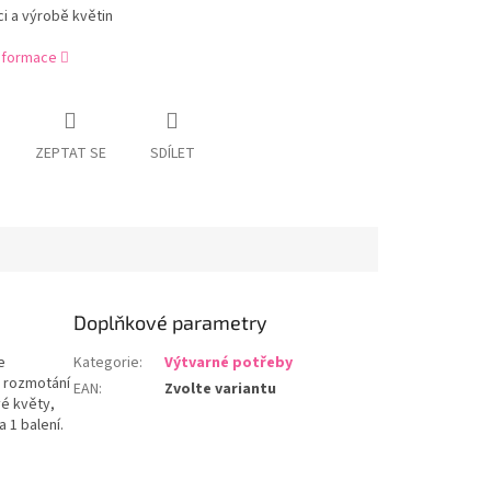
i a výrobě květin
informace
ZEPTAT SE
SDÍLET
Doplňkové parametry
e
Kategorie
:
Výtvarné potřeby
o rozmotání
EAN
:
Zvolte variantu
vé květy,
 1 balení.