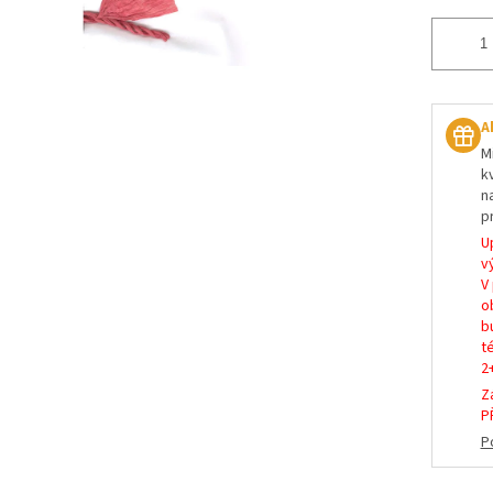
A
M
k
n
p
U
vý
V
o
b
t
2
Z
P
P