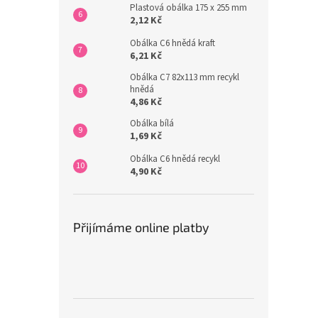
Plastová obálka 175 x 255 mm
2,12 Kč
Obálka C6 hnědá kraft
6,21 Kč
Obálka C7 82x113 mm recykl
hnědá
4,86 Kč
Obálka bílá
1,69 Kč
Obálka C6 hnědá recykl
4,90 Kč
Přijímáme online platby