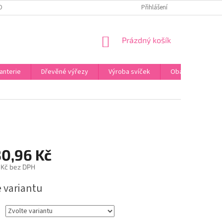
OBNÍCH ÚDAJŮ
ODSTOUPENÍ OD SMLOUVY
Přihlášení
UPLATNĚNÍ REKLAMACE
NÁKUPNÍ
Prázdný košík
KOŠÍK
anterie
Dřevěné výřezy
Výroba svíček
Obalový materiál
30,96 Kč
 Kč
bez DPH
e variantu