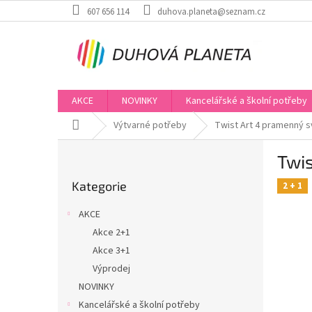
Přejít
607 656 114
duhova.planeta@seznam.cz
na
obsah
AKCE
NOVINKY
Kancelářské a školní potřeby
Domů
Výtvarné potřeby
Twist Art 4 pramenný s
P
Twis
o
Přeskočit
s
Kategorie
kategorie
2 + 1
t
r
AKCE
a
Akce 2+1
n
Akce 3+1
n
í
Výprodej
p
NOVINKY
a
Kancelářské a školní potřeby