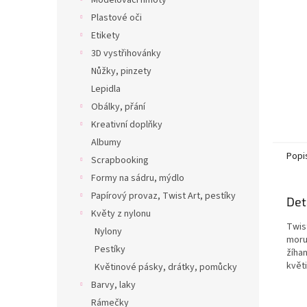
Modelovací hmoty
Plastové oči
Etikety
3D vystřihovánky
Nůžky, pinzety
Lepidla
Obálky, přání
Kreativní doplňky
Albumy
Popi
Scrapbooking
Formy na sádru, mýdlo
Papírový provaz, Twist Art, pestíky
Det
Květy z nylonu
Twis
Nylony
moru
Pestíky
žíhan
květ
Květinové pásky, drátky, pomůcky
Barvy, laky
Rámečky