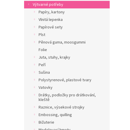
n
Výtvarné potřeby
e
Papíry, kartony
l
Vlnitá lepenka
Papírové sety
Plst
Pěnová guma, moosgummi
Folie
Juta, stuhy, krajky
Peří
Sušina
Polystyrenové, plastové tvary
Vatovky
Drátky, podložky pro drátkování,
kleště
Raznice, výsekové strojky
Embossing, quilling
Bižuterie