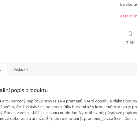
k dekorac
Detailní 
TISK
s
Diskuze
ailní popis produktu
t Art - barvený papírový provaz ze 4 pramenů, který obsahuje vlákna bourc
šového, čímž získává na pevnosti. Díky barvení až v krouceném stavu je p
ý. Barva je velmi stálá a na slunci nebledne. Vyrobíte z něj působivé papíro
inové dekorace a aranže. Šíře po rozmotání (1 pramenu) je cca 5 cm. Cena za