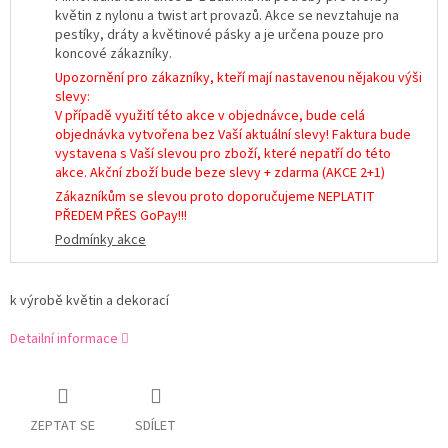
květin z nylonu a twist art provazů. Akce se nevztahuje na
pestíky, dráty a květinové pásky a je určena pouze pro
koncové zákazníky.
Upozornění pro zákazníky, kteří mají nastavenou nějakou výši
slevy:
V případě využití této akce v objednávce, bude celá
objednávka vytvořena bez Vaší aktuální slevy! Faktura bude
vystavena s Vaší slevou pro zboží, které nepatří do této
akce. Akční zboží bude beze slevy + zdarma (AKCE 2+1)
Zákazníkům se slevou proto doporučujeme NEPLATIT
PŘEDEM PŘES GoPay!!!
Podmínky akce
k výrobě květin a dekorací
Detailní informace
ZEPTAT SE
SDÍLET