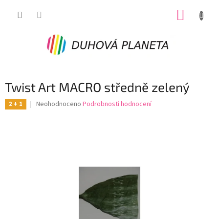
Přejít
NÁKUP
na
obsah
KOŠÍK
Twist Art MACRO středně zelený
Průměrné
Neohodnoceno
Podrobnosti hodnocení
2 + 1
hodnocení
produktu
je
0,0
z
5
hvězdiček.