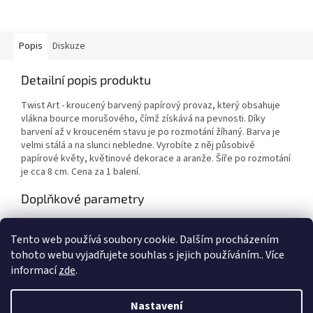
Popis
Diskuze
Detailní popis produktu
Twist Art - kroucený barvený papírový provaz, který obsahuje
vlákna bource morušového, čímž získává na pevnosti. Díky
barvení až v krouceném stavu je po rozmotání žíhaný. Barva je
velmi stálá a na slunci nebledne. Vyrobíte z něj působivé
papírové květy, květinové dekorace a aranže. Šíře po rozmotání
je cca 8 cm. Cena za 1 balení.
Doplňkové parametry
Kategorie
:
Výtvarné potřeby
Tento web používá soubory cookie. Dalším procházením
EAN
:
Zvolte variantu
tohoto webu vyjadřujete souhlas s jejich používáním.. Více
informací
zde
.
Z
á
Nastavení
Vytvořil Shoptet
p