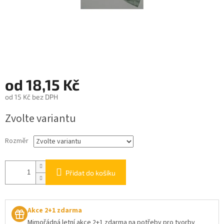
od
18,15 Kč
od
15 Kč
bez DPH
Měrná
Zvolte variantu
cena:
Rozměr
Přidat do košíku
Akce 2+1 zdarma
Mimořádná letní akce 2+1 zdarma na potřeby pro tvorby