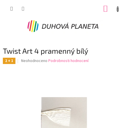
Přejít
NÁKUP
na
obsah
KOŠÍK
Twist Art 4 pramenný bílý
Průměrné
Neohodnoceno
Podrobnosti hodnocení
2 + 1
hodnocení
produktu
je
0,0
z
5
hvězdiček.