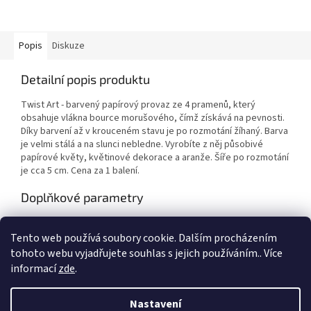
Popis
Diskuze
Detailní popis produktu
Twist Art - barvený papírový provaz ze 4 pramenů, který
obsahuje vlákna bource morušového, čímž získává na pevnosti.
Díky barvení až v krouceném stavu je po rozmotání žíhaný. Barva
je velmi stálá a na slunci nebledne. Vyrobíte z něj působivé
papírové květy, květinové dekorace a aranže. Šíře po rozmotání
je cca 5 cm. Cena za 1 balení.
Doplňkové parametry
Kategorie
:
Výtvarné potřeby
Tento web používá soubory cookie. Dalším procházením
EAN
:
Zvolte variantu
tohoto webu vyjadřujete souhlas s jejich používáním.. Více
informací
zde
.
Z
á
Nastavení
Vytvořil Shoptet
p