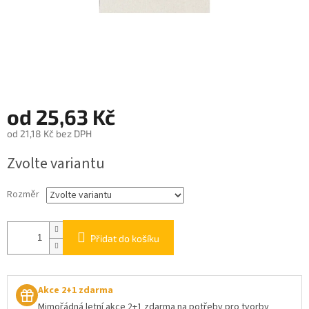
od
25,63 Kč
od
21,18 Kč
bez DPH
Měrná
Zvolte variantu
cena:
Rozměr
Přidat do košíku
Akce 2+1 zdarma
Mimořádná letní akce 2+1 zdarma na potřeby pro tvorby