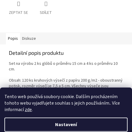
ZEPTAT SE
SDÍLET
Popis
Diskuze
Detailní popis produktu
Set na výrobu 2 ks glóbů o průměru 15 cm a 4 ks o průměru 10
cm.
Obsah: 120 ks kruhových výsečí z papíru 200 g/m2 - oboustranný
potisk, rozměr výsečí je 7,5 a 5 cm. Všechny výseče jsou
předražené, a nabigované. 2 ks střapců a návod.
Tento web používá soubory cookie. Dalším procházením
tohoto webu vyjadřujete souhlas s jejich používáním.. Více
informací
zde
.
Z
á
Nastavení
Vytvořil Shoptet
p