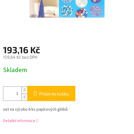
193,16 Kč
159,64 Kč bez DPH
Měrná
Skladem
cena:
Přidat do košíku
set na výrobu 6 ks papírových glóbů
Detailní informace