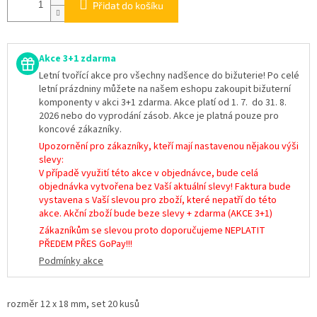
Přidat do košíku
Akce 3+1 zdarma
Letní tvořící akce pro všechny nadšence do bižuterie! Po celé
letní prázdniny můžete na našem eshopu zakoupit bižuterní
komponenty v akci 3+1 zdarma. Akce platí od 1. 7. do 31. 8.
2026 nebo do vyprodání zásob. Akce je platná pouze pro
koncové zákazníky.
Upozornění pro zákazníky, kteří mají nastavenou nějakou výši
slevy:
V případě využití této akce v objednávce, bude celá
objednávka vytvořena bez Vaší aktuální slevy! Faktura bude
vystavena s Vaší slevou pro zboží, které nepatří do této
akce. Akční zboží bude beze slevy + zdarma (AKCE 3+1)
Zákazníkům se slevou proto doporučujeme NEPLATIT
PŘEDEM PŘES GoPay!!!
Podmínky akce
rozměr 12 x 18 mm, set 20 kusů