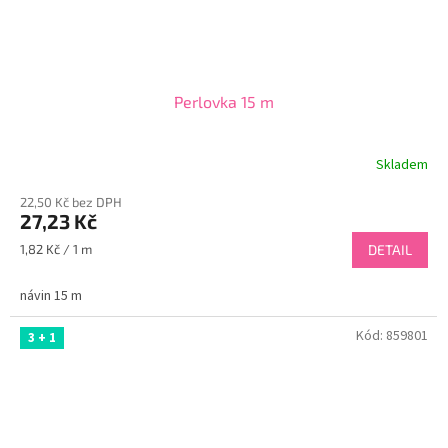
Perlovka 15 m
Skladem
22,50 Kč bez DPH
27,23 Kč
Měrná
1,82 Kč / 1 m
DETAIL
cena:
návin 15 m
Kód:
859801
3 + 1