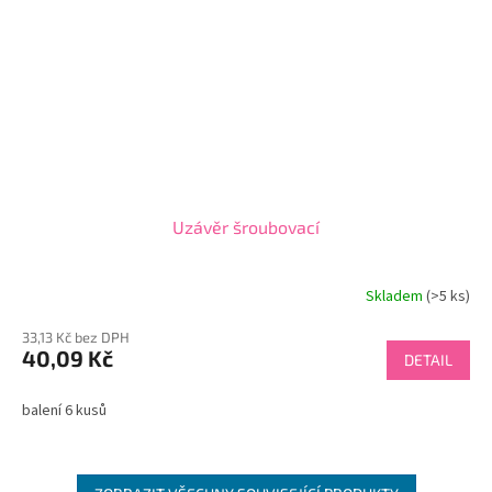
Uzávěr šroubovací
Skladem
(>5 ks)
33,13 Kč bez DPH
40,09 Kč
DETAIL
balení 6 kusů