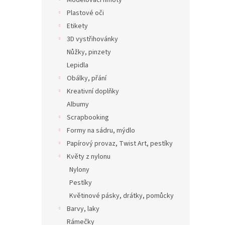
Modelovací hmoty
Plastové oči
Etikety
3D vystřihovánky
Nůžky, pinzety
Lepidla
Obálky, přání
Kreativní doplňky
Albumy
Scrapbooking
Formy na sádru, mýdlo
Papírový provaz, Twist Art, pestíky
Květy z nylonu
Nylony
Pestíky
Květinové pásky, drátky, pomůcky
Barvy, laky
Rámečky