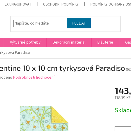
JAK NAKUPOVAT
OBCHODNÍ PODMÍNKY
PODMÍNKY OCHRANY OS
HLEDAT
Výtvarné potřeby
Dekorační materiál
Bižuterie
Gal
yrkysová Paradiso
entine 10 x 10 cm tyrkysová Paradiso
86
né
noceno
Podrobnosti hodnocení
ní
143,
u
118,19 K
Měrná
Skla
cena:
ek.