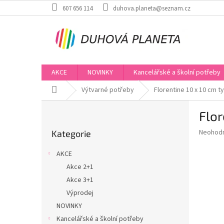
Přejít
607 656 114
duhova.planeta@seznam.cz
na
obsah
AKCE
NOVINKY
Kancelářské a školní potřeby
Domů
Výtvarné potřeby
Florentine 10 x 10 cm t
P
Flor
o
Přeskočit
s
Průměr
Neohod
Kategorie
kategorie
t
hodnoce
r
produkt
AKCE
a
je
Akce 2+1
0,0
n
z
Akce 3+1
n
5
í
Výprodej
hvězdič
p
NOVINKY
a
Kancelářské a školní potřeby