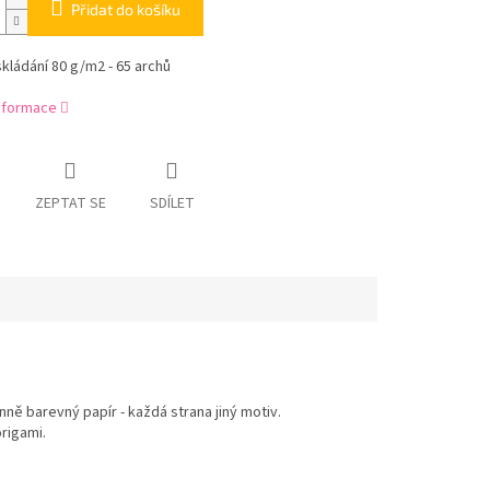
Přidat do košíku
skládání 80 g/m2 - 65 archů
informace
ZEPTAT SE
SDÍLET
nně barevný papír - každá strana jiný motiv.
origami.