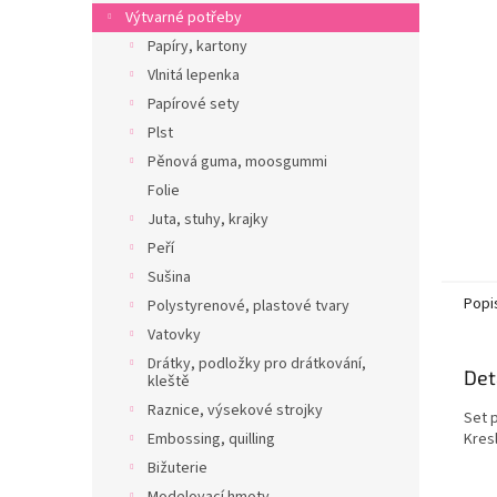
n
Výtvarné potřeby
e
Papíry, kartony
l
Vlnitá lepenka
Papírové sety
Plst
Pěnová guma, moosgummi
Folie
Juta, stuhy, krajky
Peří
Sušina
Popi
Polystyrenové, plastové tvary
Vatovky
Drátky, podložky pro drátkování,
Det
kleště
Raznice, výsekové strojky
Set p
Embossing, quilling
Kresl
Bižuterie