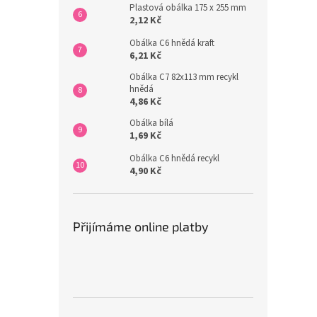
Plastová obálka 175 x 255 mm
2,12 Kč
Obálka C6 hnědá kraft
6,21 Kč
Obálka C7 82x113 mm recykl
hnědá
4,86 Kč
Obálka bílá
1,69 Kč
Obálka C6 hnědá recykl
4,90 Kč
Přijímáme online platby