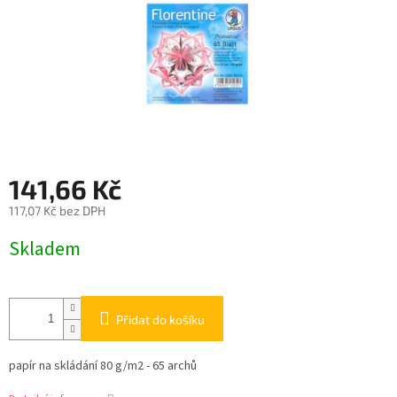
141,66 Kč
117,07 Kč bez DPH
Měrná
Skladem
cena:
Přidat do košíku
papír na skládání 80 g/m2 - 65 archů