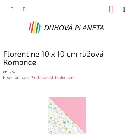
Přejít
NÁKUP
na
obsah
KOŠÍK
Florentine 10 x 10 cm růžová
Romance
861262
Průměrné
Neohodnoceno
Podrobnosti hodnocení
hodnocení
produktu
je
0,0
z
5
hvězdiček.