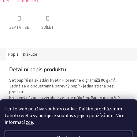
Detailní informace
ZEPTAT SE
SDÍLET
Popis
Diskuze
Detailní popis produktu
Set papírů na skládání květin Florentine o gramáži 80 g/m².
Jedná se o oboustranně barevný papír - jedna strana bez
potisku.
Kreslený návod na výrobu květin je přiložen. Papíry je možné
využít i na výrobu origami.
Tento web používá soubory cookie. Dalším procházením
tohoto webu vyjadřujete souhlas s jejich používáním.. Více
informací
zde
.
Z
á