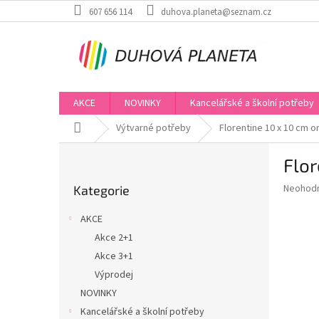
Přejít
607 656 114
duhova.planeta@seznam.cz
na
obsah
AKCE
NOVINKY
Kancelářské a školní potřeby
Domů
Výtvarné potřeby
Florentine 10 x 10 cm
P
Flo
o
Přeskočit
s
Průměr
Neohod
Kategorie
kategorie
t
hodnoce
r
produkt
AKCE
a
je
Akce 2+1
0,0
n
z
Akce 3+1
n
5
í
Výprodej
hvězdič
p
NOVINKY
a
Kancelářské a školní potřeby