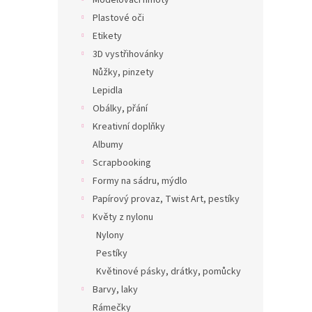
Modelovací hmoty
Plastové oči
Etikety
3D vystřihovánky
Nůžky, pinzety
Lepidla
Obálky, přání
Kreativní doplňky
Albumy
Scrapbooking
Formy na sádru, mýdlo
Papírový provaz, Twist Art, pestíky
Květy z nylonu
Nylony
Pestíky
Květinové pásky, drátky, pomůcky
Barvy, laky
Rámečky