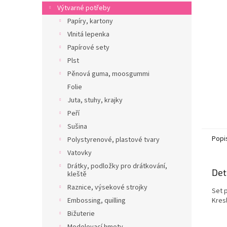
n
Výtvarné potřeby
e
Papíry, kartony
l
Vlnitá lepenka
Papírové sety
Plst
Pěnová guma, moosgummi
Folie
Juta, stuhy, krajky
Peří
Sušina
Popi
Polystyrenové, plastové tvary
Vatovky
Drátky, podložky pro drátkování,
Det
kleště
Raznice, výsekové strojky
Set 
Embossing, quilling
Kresl
Bižuterie