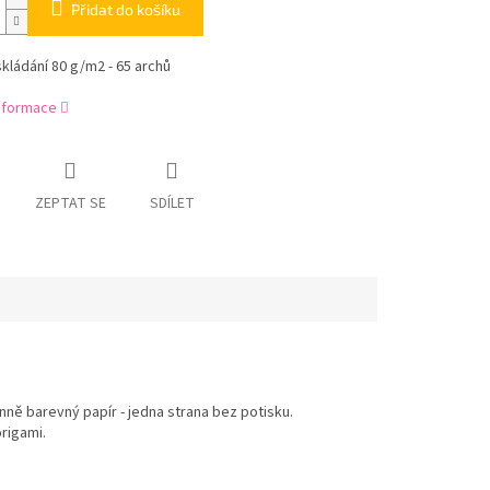
Přidat do košíku
skládání 80 g/m2 - 65 archů
informace
ZEPTAT SE
SDÍLET
nně barevný papír - jedna strana bez potisku.
origami.