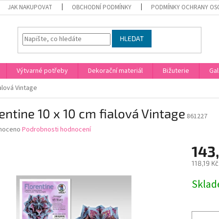
JAK NAKUPOVAT
OBCHODNÍ PODMÍNKY
PODMÍNKY OCHRANY OS
HLEDAT
Výtvarné potřeby
Dekorační materiál
Bižuterie
Gal
ialová Vintage
entine 10 x 10 cm fialová Vintage
861227
né
noceno
Podrobnosti hodnocení
ní
143,
u
118,19 K
Měrná
Skla
cena:
ek.