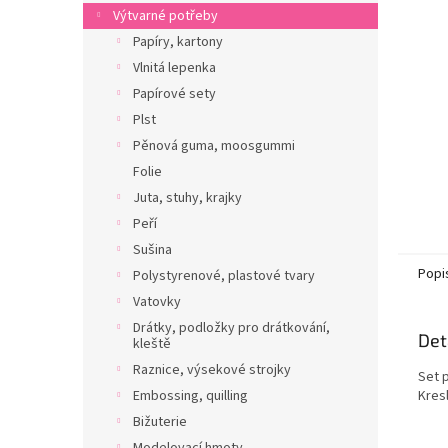
n
Výtvarné potřeby
e
Papíry, kartony
l
Vlnitá lepenka
Papírové sety
Plst
Pěnová guma, moosgummi
Folie
Juta, stuhy, krajky
Peří
Sušina
Popi
Polystyrenové, plastové tvary
Vatovky
Drátky, podložky pro drátkování,
Det
kleště
Raznice, výsekové strojky
Set p
Embossing, quilling
Kresl
Bižuterie