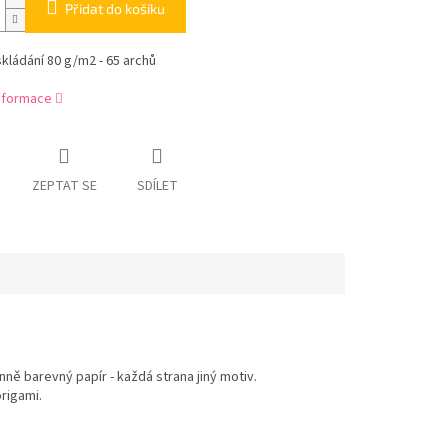
Přidat do košíku
skládání 80 g/m2 - 65 archů
informace
ZEPTAT SE
SDÍLET
nně barevný papír - každá strana jiný motiv.
origami.