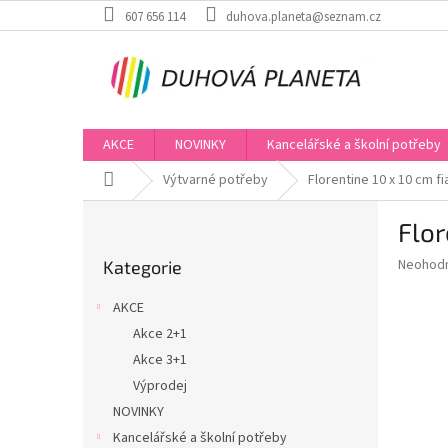
Přejít
607 656 114
duhova.planeta@seznam.cz
na
obsah
AKCE
NOVINKY
Kancelářské a školní potřeby
Domů
Výtvarné potřeby
Florentine 10 x 10 cm f
P
Flor
o
Přeskočit
s
Průměr
Neohod
Kategorie
kategorie
t
hodnoce
r
produkt
AKCE
a
je
Akce 2+1
0,0
n
z
Akce 3+1
n
5
í
Výprodej
hvězdič
p
NOVINKY
a
Kancelářské a školní potřeby