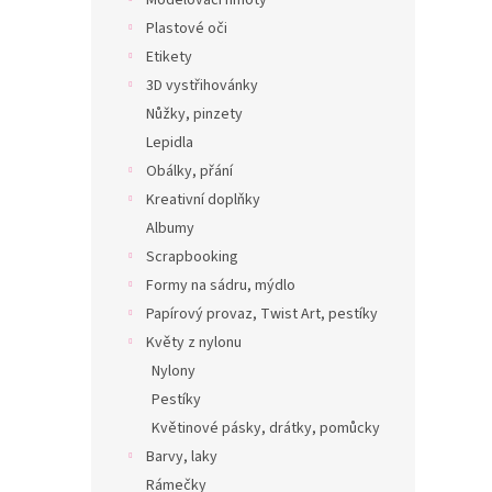
Modelovací hmoty
Plastové oči
Etikety
3D vystřihovánky
Nůžky, pinzety
Lepidla
Obálky, přání
Kreativní doplňky
Albumy
Scrapbooking
Formy na sádru, mýdlo
Papírový provaz, Twist Art, pestíky
Květy z nylonu
Nylony
Pestíky
Květinové pásky, drátky, pomůcky
Barvy, laky
Rámečky