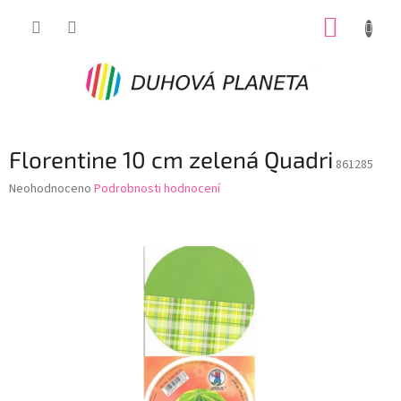
Přejít
NÁKUP
na
obsah
KOŠÍK
Florentine 10 cm zelená Quadri
861285
Průměrné
Neohodnoceno
Podrobnosti hodnocení
hodnocení
produktu
je
0,0
z
5
hvězdiček.