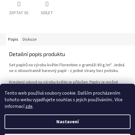
ZEPTAT SE
SDÍLET
Popis
Diskuze
Detailní popis produktu
Set papírů na výrobu květin Florentine o gramáži 80 g/
m²
. Jedná
se o oboustranně barevný papír - z jedné strany bez potisku.
Kreslený návod na výrobu květin je přiložen. Papíry je možné
využít i na výrobu origami.
Tento web používá soubory cookie. Dalším procházením
tohoto webu vyjadřujete souhlas s jejich používáním.. Více
informací
zde
.
Z
á
Nastavení
Vytvořil Shoptet
p
a