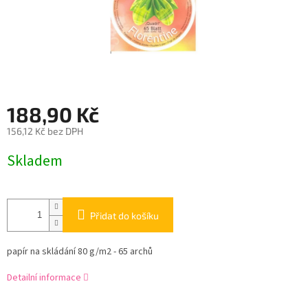
188,90 Kč
156,12 Kč bez DPH
Měrná
Skladem
cena:
Přidat do košíku
papír na skládání 80 g/m2 - 65 archů
Detailní informace