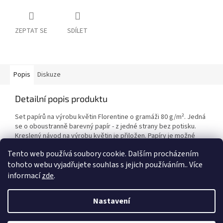
ZEPTAT SE
SDÍLET
Popis
Diskuze
Detailní popis produktu
Set papírů na výrobu květin Florentine o gramáži 80 g/
m²
. Jedná
se o oboustranně barevný papír - z jedné strany bez potisku.
Kreslený návod na výrobu květin je přiložen. Papíry je možné
využít i na výrobu origami.
Tento web používá soubory cookie. Dalším procházením
tohoto webu vyjadřujete souhlas s jejich používáním.. Více
informací
zde
.
Z
á
Nastavení
Vytvořil Shoptet
p
a