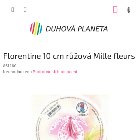
Přejít
NÁKUP
na
obsah
KOŠÍK
Florentine 10 cm růžová Mille fleurs
861180
Průměrné
Neohodnoceno
Podrobnosti hodnocení
hodnocení
produktu
je
0,0
z
5
hvězdiček.