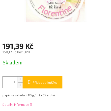
191,39 Kč
158,17 Kč bez DPH
Měrná
Skladem
cena:
Přidat do košíku
papír na skládání 80 g/m2 - 65 archů
Detailní informace