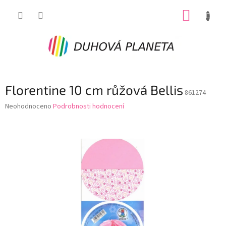
Přejít
NÁKUP
na
obsah
KOŠÍK
Florentine 10 cm růžová Bellis
861274
Průměrné
Neohodnoceno
Podrobnosti hodnocení
hodnocení
produktu
je
0,0
z
5
hvězdiček.