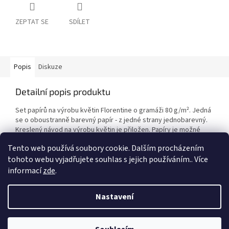
ZEPTAT SE
SDÍLET
Popis
Diskuze
Detailní popis produktu
Set papírů na výrobu květin Florentine o gramáži 80 g/
m²
. Jedná
se o oboustranně barevný papír - z jedné strany jednobarevný.
Kreslený návod na výrobu květin je přiložen. Papíry je možné
využít i na výrobu origami.
Tento web používá soubory cookie. Dalším procházením
tohoto webu vyjadřujete souhlas s jejich používáním.. Více
informací
zde
.
Z
á
Nastavení
Vytvořil Shoptet
p
a
t