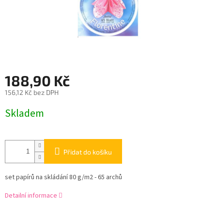
188,90 Kč
156,12 Kč bez DPH
Měrná
Skladem
cena:
Přidat do košíku
set papírů na skládání 80 g/m2 - 65 archů
Detailní informace