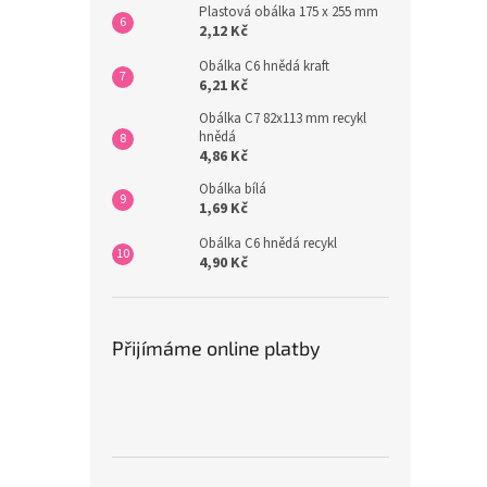
Plastová obálka 175 x 255 mm
2,12 Kč
Obálka C6 hnědá kraft
6,21 Kč
Obálka C7 82x113 mm recykl
hnědá
4,86 Kč
Obálka bílá
1,69 Kč
Obálka C6 hnědá recykl
4,90 Kč
Přijímáme online platby