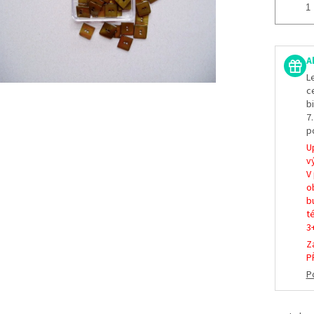
A
L
c
b
7
p
U
vý
V
o
b
t
3
Z
P
P