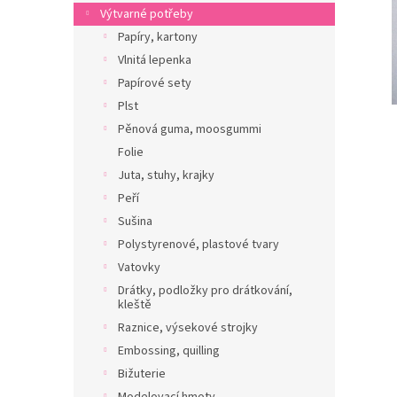
n
Výtvarné potřeby
e
Papíry, kartony
l
Vlnitá lepenka
Papírové sety
Plst
Pěnová guma, moosgummi
Folie
Juta, stuhy, krajky
Peří
Sušina
Polystyrenové, plastové tvary
Vatovky
Drátky, podložky pro drátkování,
kleště
Raznice, výsekové strojky
Embossing, quilling
Bižuterie