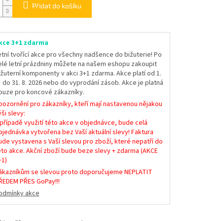
Přidat do košíku
kce 3+1 zdarma
etní tvořící akce pro všechny nadšence do bižuterie! Po
elé letní prázdniny můžete na našem eshopu zakoupit
ižuterní komponenty v akci 3+1 zdarma. Akce platí od 1.
. do 31. 8. 2026 nebo do vyprodání zásob. Akce je platná
ouze pro koncové zákazníky.
pozornění pro zákazníky, kteří mají nastavenou nějakou
ši slevy:
 případě využití této akce v objednávce, bude celá
bjednávka vytvořena bez Vaší aktuální slevy! Faktura
ude vystavena s Vaší slevou pro zboží, které nepatří do
éto akce. Akční zboží bude beze slevy + zdarma (AKCE
+1)
ákazníkům se slevou proto doporučujeme NEPLATIT
ŘEDEM PŘES GoPay!!!
odmínky akce