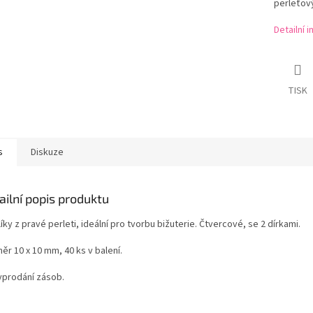
perleťový
Detailní 
TISK
s
Diskuze
ailní popis produktu
íky z pravé perleti, ideální pro tvorbu bižuterie. Čtvercové, se 2 dírkami.
ěr 10 x 10 mm, 40 ks v balení.
yprodání zásob.