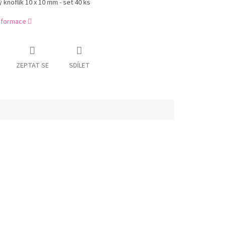
 knoflík 10 x 10 mm - set 40 ks
informace
ZEPTAT SE
SDÍLET