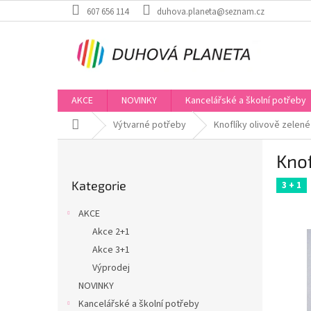
Přejít
607 656 114
duhova.planeta@seznam.cz
na
obsah
AKCE
NOVINKY
Kancelářské a školní potřeby
Domů
Výtvarné potřeby
Knoflíky olivově zelené
P
Knof
o
Přeskočit
s
Kategorie
kategorie
3 + 1
t
r
AKCE
a
Akce 2+1
n
Akce 3+1
n
í
Výprodej
p
NOVINKY
a
Kancelářské a školní potřeby