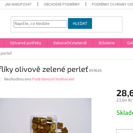
JAK NAKUPOVAT
OBCHODNÍ PODMÍNKY
PODMÍNKY OCHRANY OS
HLEDAT
Výtvarné potřeby
Dekorační materiál
Bižuterie
Gal
 perleť
líky olivově zelené perleť
859626
Průměrné
Neohodnoceno
Podrobnosti hodnocení
hodnocení
produktu
28,6
je
23,64 Kč
0,0
z
Měrná
Skla
5
cena:
hvězdiček.