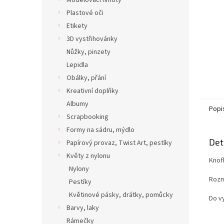
Modelovací hmoty
Plastové oči
Etikety
3D vystřihovánky
Nůžky, pinzety
Lepidla
Obálky, přání
Kreativní doplňky
Albumy
Popi
Scrapbooking
Formy na sádru, mýdlo
Det
Papírový provaz, Twist Art, pestíky
Květy z nylonu
Knofl
Nylony
Rozm
Pestíky
Květinové pásky, drátky, pomůcky
Do v
Barvy, laky
Rámečky