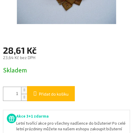
28,61 Kč
23,64 Kč bez DPH
Měrná
Skladem
cena:
Přidat do košíku
Akce 3+1 zdarma
Letní tvořící akce pro všechny nadšence do bižuterie! Po celé
letní prázdniny můžete na našem eshopu zakoupit bižuterní