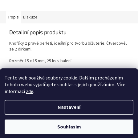
Popis
Diskuze
Detailní popis produktu
Knoflíky z pravé perleti, ideální pro tvorbu bižuterie. Čtvercové,
se 2 dírkami.
Rozměr 15 x 15 mm, 25 ks v balení.
Pouze do vyprodání zásob.
Tento web používá soubory cookie. Dalším procházením
tohoto webu vyjadřujete souhlas s jejich používáním.. Více
informací
zde
.
Z
á
Nastavení
Vytvořil Shoptet
p
a
t
Souhlasím
Copyright 2026
Duhová planeta
. Všechna práva vyhrazena.
í
VÍTEJTE NA NAŠEM NOVÉM ESHOPU