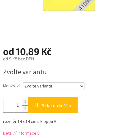
od
10,89 Kč
od
9 Kč
bez DPH
Měrná
Zvolte variantu
cena:
Množství
Přidat do košíku
rozměr 14 x 14 cm s klopou V
Detailní informace