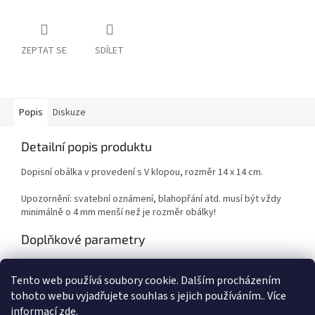
ZEPTAT SE
SDÍLET
Popis
Diskuze
Detailní popis produktu
Dopisní obálka v provedení s V klopou, rozměr 14 x 14 cm.
Upozornění: svatební oznámení, blahopřání atd. musí být vždy
minimálně o 4 mm menší než je rozměr obálky!
Doplňkové parametry
Kategorie
:
Kancelářské a školní potřeby
Tento web používá soubory cookie. Dalším procházením
EAN
:
Zvolte variantu
tohoto webu vyjadřujete souhlas s jejich používáním.. Více
informací
zde
.