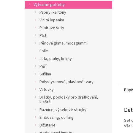
n
Výtvarné potřeby
e
Papíry, kartony
l
Vlnitá lepenka
Papírové sety
Plst
Pěnová guma, moosgummi
Folie
Juta, stuhy, krajky
Peří
Sušina
Polystyrenové, plastové tvary
Vatovky
Popi
Drátky, podložky pro drátkování,
kleště
Det
Raznice, výsekové strojky
Embossing, quilling
Set o
Bižuterie
Vše 