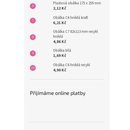
Plastová obálka 175 x 255 mm
2,12 Kč
Obálka C6 hnědá kraft
6,21 Kč
Obálka C7 82x113 mm recykl
hnědá
4,86 Kč
Obálka bílá
1,69 Kč
Obálka C6 hnědá recykl
4,90 Kč
Přijímáme online platby