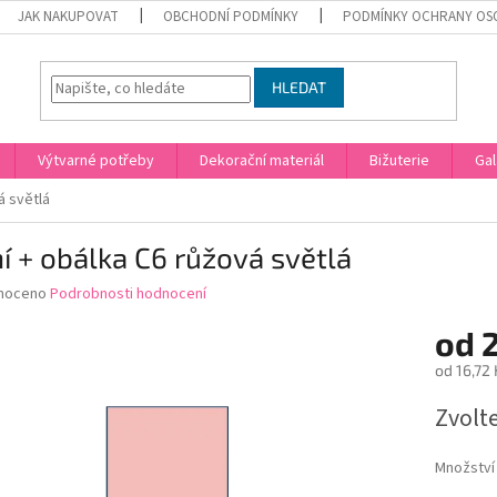
JAK NAKUPOVAT
OBCHODNÍ PODMÍNKY
PODMÍNKY OCHRANY OS
HLEDAT
Výtvarné potřeby
Dekorační materiál
Bižuterie
Gal
á světlá
í + obálka C6 růžová světlá
né
noceno
Podrobnosti hodnocení
ní
od
2
u
od
16,72 
Měrná
Zvolt
cena:
ek.
Množství