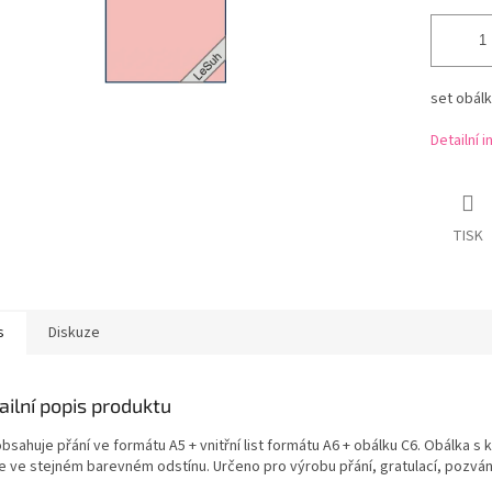
set obálk
Detailní 
TISK
s
Diskuze
ailní popis produktu
bsahuje přání ve formátu A5 + vnitřní list formátu A6 + obálku C6. Obálka s k
je ve stejném barevném odstínu. Určeno pro výrobu přání, gratulací, pozván