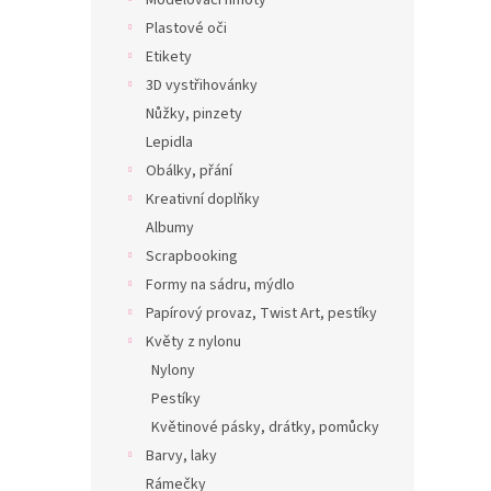
Modelovací hmoty
Plastové oči
Etikety
3D vystřihovánky
Nůžky, pinzety
Lepidla
Obálky, přání
Kreativní doplňky
Albumy
Scrapbooking
Formy na sádru, mýdlo
Papírový provaz, Twist Art, pestíky
Květy z nylonu
Nylony
Pestíky
Květinové pásky, drátky, pomůcky
Barvy, laky
Rámečky