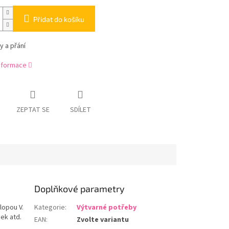
Přidat do košíku
y a přání
informace
ZEPTAT SE
SDÍLET
Doplňkové parametry
lopou V.
Kategorie
:
Výtvarné potřeby
ek atd.
EAN
:
Zvolte variantu