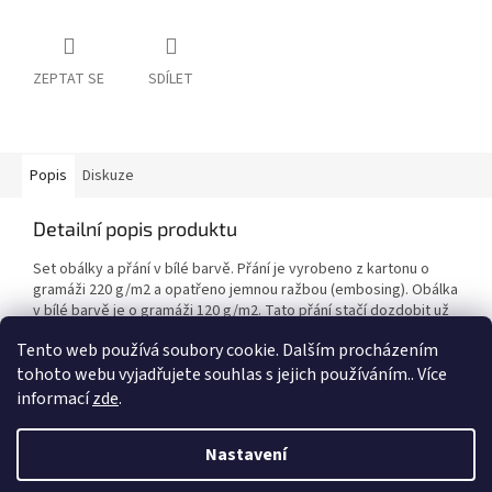
ZEPTAT SE
SDÍLET
Popis
Diskuze
Detailní popis produktu
Set obálky a přání v bílé barvě. Přání je vyrobeno z kartonu o
gramáži 220 g/m2 a opatřeno jemnou ražbou (embosing). Obálka
v bílé barvě je o gramáži 120 g/m2. Tato přání stačí dozdobit už
jen minimálně, či je ponechat v tomto stavu.
Tento web používá soubory cookie. Dalším procházením
tohoto webu vyjadřujete souhlas s jejich používáním.. Více
informací
zde
.
Z
á
Nastavení
Vytvořil Shoptet
p
a