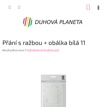
Přejít
NÁKUP
na
obsah
KOŠÍK
Přání s ražbou + obálka bílá 11
Průměrné
Neohodnoceno
Podrobnosti hodnocení
hodnocení
produktu
je
0,0
z
5
hvězdiček.