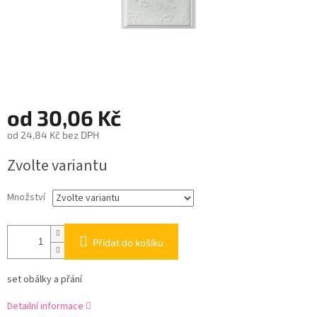
od
30,06 Kč
od
24,84 Kč
bez DPH
Měrná
Zvolte variantu
cena:
Množství
Přidat do košíku
set obálky a přání
Detailní informace