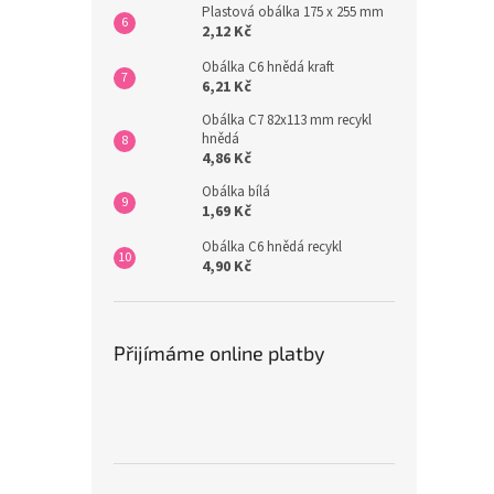
Plastová obálka 175 x 255 mm
2,12 Kč
Obálka C6 hnědá kraft
6,21 Kč
Obálka C7 82x113 mm recykl
hnědá
4,86 Kč
Obálka bílá
1,69 Kč
Obálka C6 hnědá recykl
4,90 Kč
Přijímáme online platby