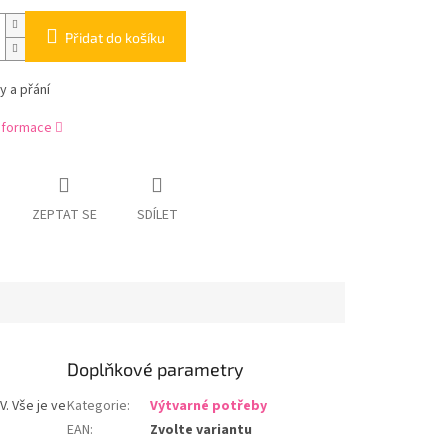
Přidat do košíku
y a přání
informace
ZEPTAT SE
SDÍLET
Doplňkové parametry
V. Vše je ve
Kategorie
:
Výtvarné potřeby
EAN
:
Zvolte variantu