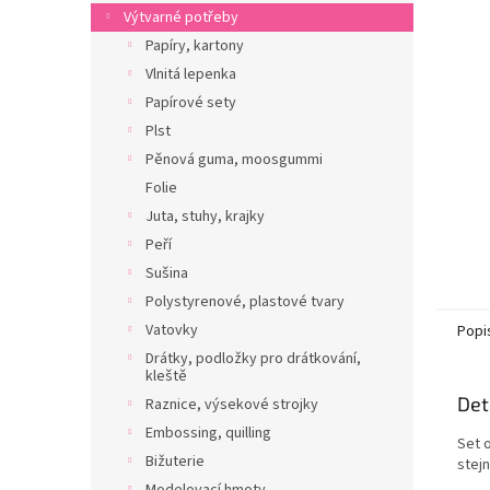
n
Výtvarné potřeby
e
Papíry, kartony
l
Vlnitá lepenka
Papírové sety
Plst
Pěnová guma, moosgummi
Folie
Juta, stuhy, krajky
Peří
Sušina
Polystyrenové, plastové tvary
Vatovky
Popi
Drátky, podložky pro drátkování,
kleště
Det
Raznice, výsekové strojky
Embossing, quilling
Set o
Bižuterie
stej