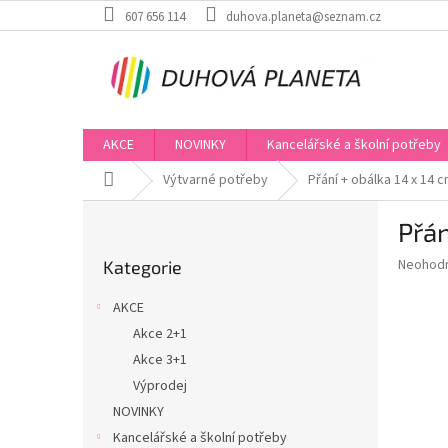
Přejít
607 656 114
duhova.planeta@seznam.cz
na
obsah
AKCE
NOVINKY
Kancelářské a školní potřeby
Domů
Výtvarné potřeby
Přání + obálka 14 x 14 
P
Přán
o
Přeskočit
s
Průměr
Neohod
Kategorie
kategorie
t
hodnoce
r
produkt
AKCE
a
je
Akce 2+1
0,0
n
z
Akce 3+1
n
5
í
Výprodej
hvězdič
p
NOVINKY
a
Kancelářské a školní potřeby