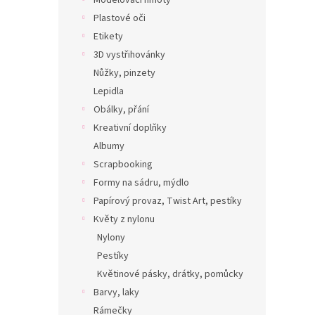
Modelovací hmoty
Plastové oči
Etikety
3D vystřihovánky
Nůžky, pinzety
Lepidla
Obálky, přání
Kreativní doplňky
Albumy
Scrapbooking
Formy na sádru, mýdlo
Papírový provaz, Twist Art, pestíky
Květy z nylonu
Nylony
Pestíky
Květinové pásky, drátky, pomůcky
Barvy, laky
Rámečky