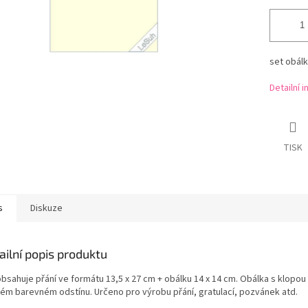
set obálk
Detailní 
TISK
s
Diskuze
ailní popis produktu
bsahuje přání ve formátu 13,5 x 27 cm + obálku 14 x 14 cm. Obálka s klopou 
ném barevném odstínu. Určeno pro výrobu přání, gratulací, pozvánek atd.