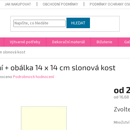
JAK NAKUPOVAT
OBCHODNÍ PODMÍNKY
PODMÍNKY OCHRANY OS
HLEDAT
Výtvarné potřeby
Dekorační materiál
Bižuterie
Gal
cm slonová kost
í + obálka 14 x 14 cm slonová kost
né
noceno
Podrobnosti hodnocení
ní
od
2
u
od
16,68
Měrná
Zvolt
cena:
ek.
Množství