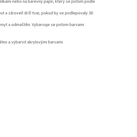
telkami nebo na barevný papír, který se potom podle
ut a zároveň drží tvar, pokud by se podlepovaly 3D
l umyt a odmaštěn. Vybarvuje se potom barvami
látno a vybarvit akrylovými barvami.