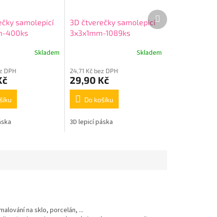
Další
ečky samolepicí
3D čtverečky samolepicí
produkt
m-400ks
3x3x1mm-1089ks
Skladem
Skladem
ez DPH
24,71 Kč bez DPH
Kč
29,90 Kč
šíku
Do košíku
áska
3D lepicí páska
alování na sklo, porcelán, ...