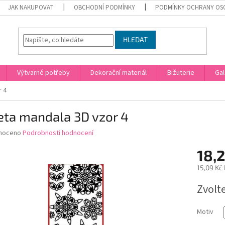
JAK NAKUPOVAT
OBCHODNÍ PODMÍNKY
PODMÍNKY OCHRANY OS
HLEDAT
Výtvarné potřeby
Dekorační materiál
Bižuterie
Gal
r 4
eta mandala 3D vzor 4
né
noceno
Podrobnosti hodnocení
ní
18,2
u
15,09 Kč
Měrná
Zvolt
cena:
ek.
Motiv