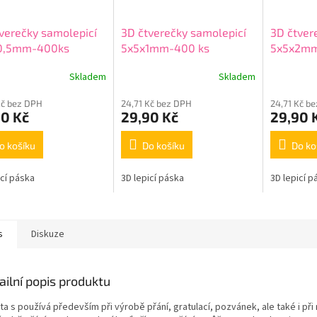
verečky samolepicí
3D čtverečky samolepicí
3D čtver
0,5mm-400ks
5x5x1mm-400 ks
5x5x2m
Skladem
Skladem
Kč bez DPH
24,71 Kč bez DPH
24,71 Kč b
90 Kč
29,90 Kč
29,90 
o košíku
Do košíku
Do ko
icí páska
3D lepicí páska
3D lepicí p
s
Diskuze
ailní popis produktu
ta s používá především při výrobě přání, gratulací, pozvánek, ale také i při m