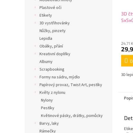
Modelovací hmoty
Plastové oči
3D čt
Etikety
5x5x
3D vystřihovánky
Nůžky, pinzety
Lepidla
24,71 
Obálky, přání
29,
Kreativní doplňky
D
Albumy
Scrapbooking
3D lep
Formy na sádru, mýdlo
Papírový provaz, Twist Art, pestíky
Květy z nylonu
Popi
Nylony
Pestíky
Květinové pásky, drátky, pomůcky
Det
Barvy, laky
Etike
Rámečky