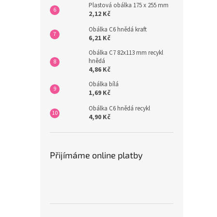
Plastová obálka 175 x 255 mm
2,12 Kč
Obálka C6 hnědá kraft
6,21 Kč
Obálka C7 82x113 mm recykl
hnědá
4,86 Kč
Obálka bílá
1,69 Kč
Obálka C6 hnědá recykl
4,90 Kč
Přijímáme online platby