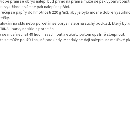
výrobě přání se obrys nalepí buď přímo na přání a může se pak vybarvit pas
u vystřihne a vše se pak nalepí na přání.
ručují se papíry do hmotnosti 220 g/m2, aby je bylo možné dobře vystřihno
rečky.
malování na sklo nebo porcelán se obrys nalepí na suchý podklad, který by
RINA - barvy na sklo a porcelán.
a se musí nechat 48 hodin zaschnout a etiketu potom opatrně sloupnout.
ta se může použít i na jiné podklady. Mandaly se dají nalepit i na malířské p