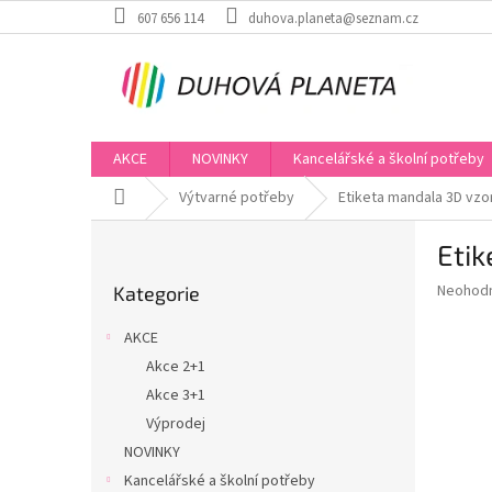
Přejít
607 656 114
duhova.planeta@seznam.cz
na
obsah
AKCE
NOVINKY
Kancelářské a školní potřeby
Domů
Výtvarné potřeby
Etiketa mandala 3D vzo
P
Etik
o
Přeskočit
s
Průměr
Neohod
Kategorie
kategorie
t
hodnoce
r
produkt
AKCE
a
je
Akce 2+1
0,0
n
z
Akce 3+1
n
5
í
Výprodej
hvězdič
p
NOVINKY
a
Kancelářské a školní potřeby