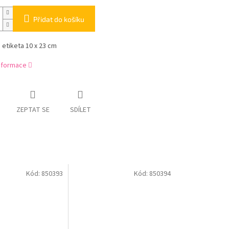
Přidat do košíku
etiketa 10 x 23 cm
informace
ZEPTAT SE
SDÍLET
Kód:
850393
Kód:
850394