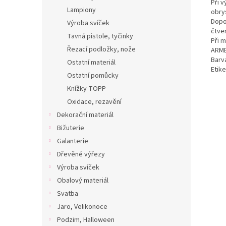
Při 
Lampiony
obrys
Dopo
Výroba svíček
čtve
Tavná pistole, tyčinky
Při 
Řezací podložky, nože
ARME
Barv
Ostatní materiál
Etike
Ostatní pomůcky
Knížky TOPP
Oxidace, rezavění
Dekorační materiál
Bižuterie
Galanterie
Dřevěné výřezy
Výroba svíček
Obalový materiál
Svatba
Jaro, Velikonoce
Podzim, Halloween