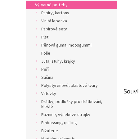
n
Výtvarné potřeby
e
Papíry, kartony
l
Vlnitá lepenka
Papírové sety
Plst
Pěnová guma, moosgummi
Folie
Juta, stuhy, krajky
Peří
Sušina
Polystyrenové, plastové tvary
Souvi
Vatovky
Drátky, podložky pro drátkování,
kleště
Raznice, výsekové strojky
Embossing, quilling
Bižuterie