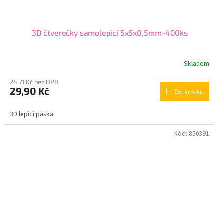
3D čtverečky samolepicí 5x5x0,5mm-400ks
Skladem
24,71 Kč bez DPH
29,90 Kč
Do košíku
3D lepicí páska
Kód:
850391