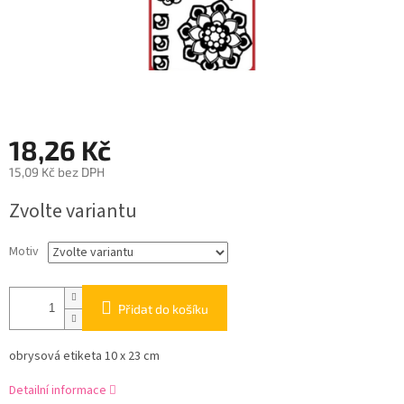
18,26 Kč
15,09 Kč bez DPH
Měrná
Zvolte variantu
cena:
Motiv
Přidat do košíku
obrysová etiketa 10 x 23 cm
Detailní informace