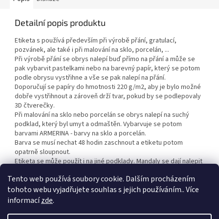
Detailní popis produktu
Etiketa s používá především při výrobě přání, gratulací,
pozvánek, ale také i při malování na sklo, porcelán, ...
Při výrobě přání se obrys nalepí buď přímo na přání a může se
pak vybarvit pastelkami nebo na barevný papír, který se potom
podle obrysu vystřihne a vše se pak nalepí na přání.
Doporučují se papíry do hmotnosti 220 g/m2, aby je bylo možné
dobře vystřihnout a zároveň drží tvar, pokud by se podlepovaly
3D čtverečky.
Při malování na sklo nebo porcelán se obrys nalepí na suchý
podklad, který byl umyt a odmaštěn. Vybarvuje se potom
barvami ARMERINA - barvy na sklo a porcelán.
Barva se musí nechat 48 hodin zaschnout a etiketu potom
opatrně sloupnout.
Etiketa se může použít i na jiné podklady. Mandaly se dají nalepit
i na malířské plátno a vybarvit akrylovými barvami.
Tento web používá soubory cookie. Dalším procházením
tohoto webu vyjadřujete souhlas s jejich používáním.. Více
informací
zde
.
Z