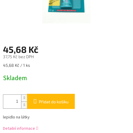
45,68 Kč
37,75 Kč bez DPH
Měrná
45,68 Kč / 1 ks
cena:
Skladem
Přidat do košíku
lepidlo na látky
Detailní informace