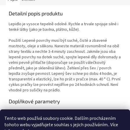
Detailní popis produktu
Lepidlo je vysoce tepelně odolné. Rychle a trvale spojuje silné i
tenké látky (jako je bavlna, plátno, kůže).
Použití: Lepené povrchy musí být suché, čisté a zbavené
mastnoty, oleje a silikonu. Naneste materiál rovnoměrně na obě
strany textilu a nechte 3-4 minuty zaschnout. Jakmile jsou oba
lepené povrchy na dotek suché, spojte lepené díly dohromady a
velmi pevně přitlačte (doporučuje se použít válečkovitý
předmět, jako je skleněná láhev). Žehlení přes šev / povrch
lepidla zvyšuje pevnost. Lepený šev schne po dobu 4 hodin, je
transparentní a elastický, lze ho prát v pračce (max. 40 ° C). První
cyklus pračky lze provést nejdříve po 24 hodinách schnutí. Není
vhodné pro sušičky na prádlo.
Doplňkové parametry
Kategorie
:
Výtvarné potřeby
Tento web používá soubory cookie. Dalším procházením
EAN
:
4011886005351
tohoto webu vyjadřujete souhlas s jejich používáním.. Více