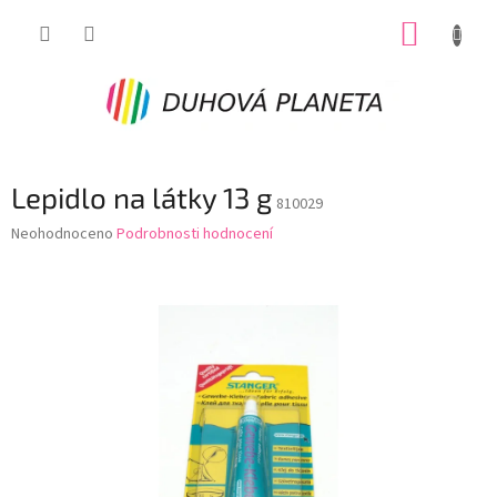
Přejít
NÁKUP
na
obsah
KOŠÍK
Lepidlo na látky 13 g
810029
Průměrné
Neohodnoceno
Podrobnosti hodnocení
hodnocení
produktu
je
0,0
z
5
hvězdiček.