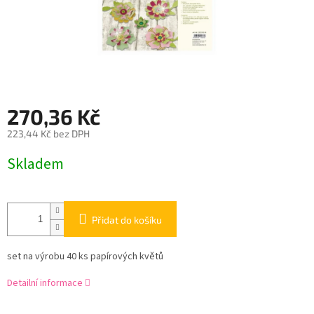
270,36 Kč
223,44 Kč bez DPH
Měrná
Skladem
cena:
Přidat do košíku
set na výrobu 40 ks papírových květů
Detailní informace