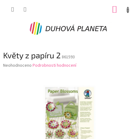
Přejít
NÁKUP
na
obsah
KOŠÍK
Květy z papíru 2
861593
Průměrné
Neohodnoceno
Podrobnosti hodnocení
hodnocení
produktu
je
0,0
z
5
hvězdiček.