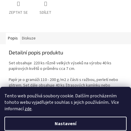
ZEPTAT SE
SDÍLET
Popis
Diskuze
Detailní popis produktu
Set obsahuje 220 ks různě velkých výseků na výrobu 40 ks
papírových květů o průměru cca 7 cm.
Papír je o gramáži 110 - 200 g/m
2
z části s ražbou, perletí nebo
glitrem. Set dále obsahuje 40 ks štrasových kamínku nebo
polovičních perlí a návod na výrobu.
Tento web používá soubory cookie. Dalším procházením
tohoto webu vyjadřujete souhlas s jejich používáním.. Více
informací
zde
.
Z
á
Nastavení
Vytvořil Shoptet
p