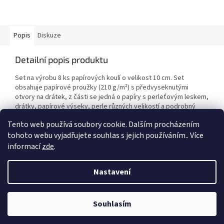
Popis
Diskuze
Detailní popis produktu
Set na výrobu 8 ks papírových koulí o velikost 10 cm. Set
obsahuje papírové proužky (210 g/m²) s předvyseknutými
otvory na drátek, z části se jedná o papíry s perleťovým leskem,
drátky, papírové výseky, perle různých velikostí a podrobný
kreslený návod. Získáte tak neotřelé vánoční dekorace!
Tento web používá soubory cookie. Dalším procházením
tohoto webu vyjadřujete souhlas s jejich používáním.. Více
informací
zde
.
Z
á
Nastavení
Vytvořil Shoptet
p
a
t
Souhlasím
Copyright 2026
Duhová planeta
. Všechna práva vyhrazena.
í
VÍTEJTE NA NAŠEM NOVÉM ESHOPU