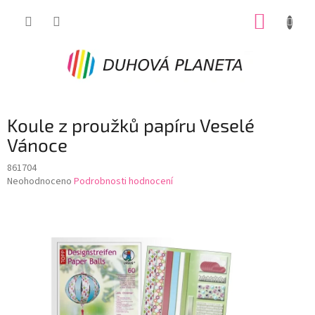
Přejít
NÁKUP
na
obsah
KOŠÍK
Koule z proužků papíru Veselé
Vánoce
861704
Průměrné
Neohodnoceno
Podrobnosti hodnocení
hodnocení
produktu
je
0,0
z
5
hvězdiček.