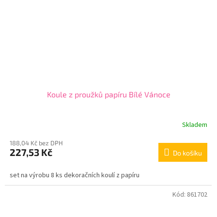
Koule z proužků papíru Bílé Vánoce
Skladem
188,04 Kč bez DPH
227,53 Kč
Do košíku
set na výrobu 8 ks dekoračních koulí z papíru
Kód:
861702