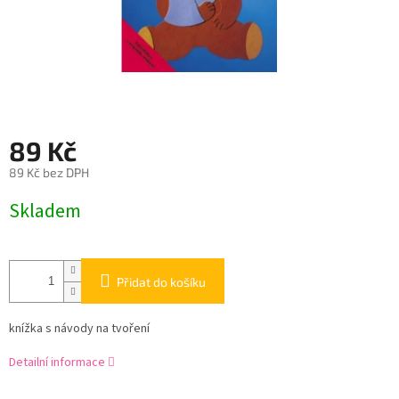
89 Kč
89 Kč bez DPH
Měrná
Skladem
cena:
Přidat do košíku
knížka s návody na tvoření
Detailní informace