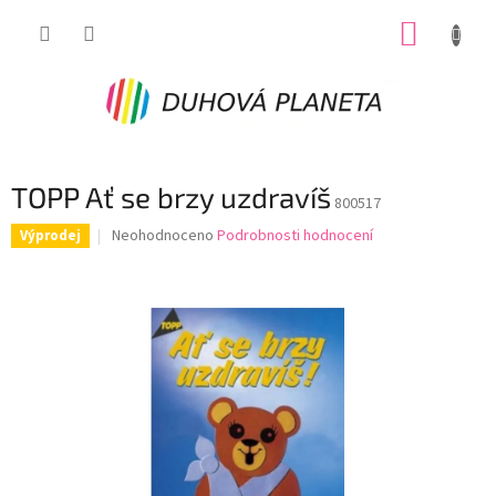
Přejít
NÁKUP
na
obsah
KOŠÍK
TOPP Ať se brzy uzdravíš
800517
Průměrné
Neohodnoceno
Podrobnosti hodnocení
Výprodej
hodnocení
produktu
je
0,0
z
5
hvězdiček.