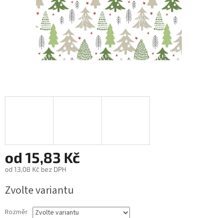
od
15,83 Kč
od
13,08 Kč
bez DPH
Měrná
Zvolte variantu
cena:
Rozměr