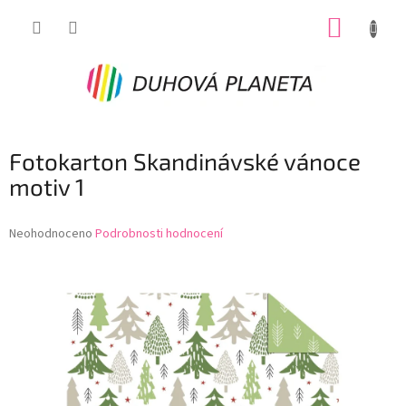
Přejít
NÁKUP
na
obsah
KOŠÍK
Fotokarton Skandinávské vánoce
motiv 1
Průměrné
Neohodnoceno
Podrobnosti hodnocení
hodnocení
produktu
je
0,0
z
5
hvězdiček.