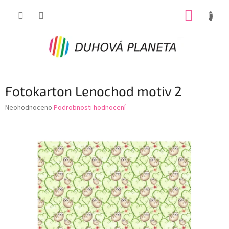
Přejít
NÁKUP
na
obsah
KOŠÍK
Fotokarton Lenochod motiv 2
Průměrné
Neohodnoceno
Podrobnosti hodnocení
hodnocení
produktu
je
0,0
z
5
hvězdiček.