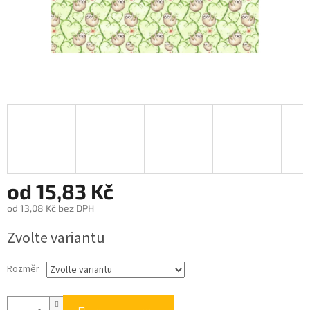
od
15,83 Kč
od
13,08 Kč
bez DPH
Měrná
Zvolte variantu
cena:
Rozměr