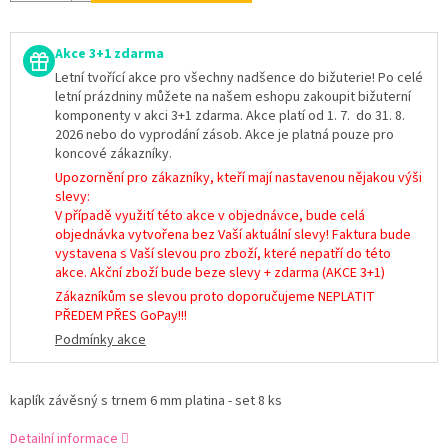
Akce 3+1 zdarma
Letní tvořící akce pro všechny nadšence do bižuterie! Po celé
letní prázdniny můžete na našem eshopu zakoupit bižuterní
komponenty v akci 3+1 zdarma. Akce platí od 1. 7. do 31. 8.
2026 nebo do vyprodání zásob. Akce je platná pouze pro
koncové zákazníky.
Upozornění pro zákazníky, kteří mají nastavenou nějakou výši
slevy:
V případě využití této akce v objednávce, bude celá
objednávka vytvořena bez Vaší aktuální slevy! Faktura bude
vystavena s Vaší slevou pro zboží, které nepatří do této
akce. Akční zboží bude beze slevy + zdarma (AKCE 3+1)
Zákazníkům se slevou proto doporučujeme NEPLATIT
PŘEDEM PŘES GoPay!!!
Podmínky akce
kaplík závěsný s trnem 6 mm platina - set 8 ks
Detailní informace