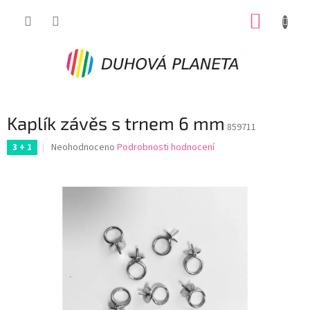
Přejít
NÁKUP
na
obsah
KOŠÍK
Kaplík závěs s trnem 6 mm
859711
Průměrné
Neohodnoceno
Podrobnosti hodnocení
3 + 1
hodnocení
produktu
je
0,0
z
5
hvězdiček.