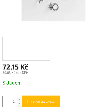
72,15 Kč
59,63 Kč bez DPH
Měrná
Skladem
cena:
Přidat do košíku