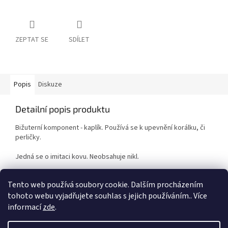
ZEPTAT SE
SDÍLET
Popis
Diskuze
Detailní popis produktu
Bižuterní komponent - kaplík. Používá se k upevnění korálku, či
perličky.
Jedná se o imitaci kovu. Neobsahuje nikl.
Cena za 1 balení.
Tento web používá soubory cookie. Dalším procházením
tohoto webu vyjadřujete souhlas s jejich používáním.. Více
informací
zde
.
Z
á