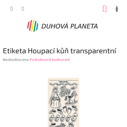
Přejít
NÁKUP
na
obsah
KOŠÍK
Etiketa Houpací kůň transparentní
Průměrné
Neohodnoceno
Podrobnosti hodnocení
hodnocení
produktu
je
0,0
z
5
hvězdiček.