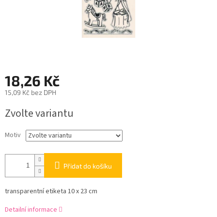
18,26 Kč
15,09 Kč bez DPH
Měrná
Zvolte variantu
cena:
Motiv
Přidat do košíku
transparentní etiketa 10 x 23 cm
Detailní informace