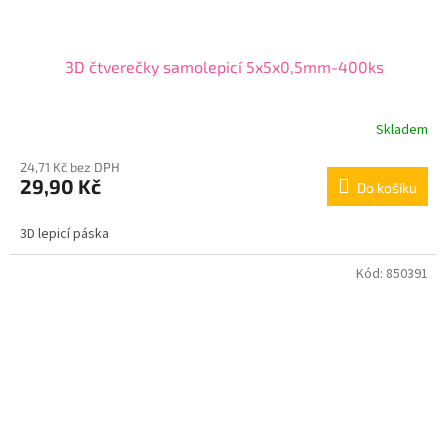
3D čtverečky samolepicí 5x5x0,5mm-400ks
Skladem
24,71 Kč bez DPH
29,90 Kč
Do košíku
3D lepicí páska
Kód:
850391