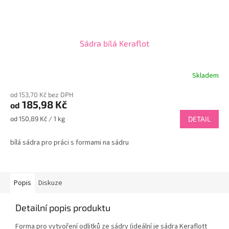
Sádra bílá Keraflot
Skladem
Průměrné
hodnocení
od 153,70 Kč bez DPH
produktu
185,98 Kč
od
je
4,0
Měrná
od 150,89 Kč / 1 kg
DETAIL
z
cena:
5
bílá sádra pro práci s formami na sádru
hvězdiček.
Popis
Diskuze
Detailní popis produktu
Forma pro vytvoření odlitků ze sádry (ideální je sádra Keraflott