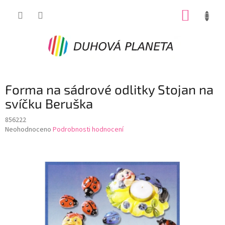
Přejít
NÁKUP
na
obsah
KOŠÍK
Forma na sádrové odlitky Stojan na
svíčku Beruška
856222
Průměrné
Neohodnoceno
Podrobnosti hodnocení
hodnocení
produktu
je
0,0
z
5
hvězdiček.