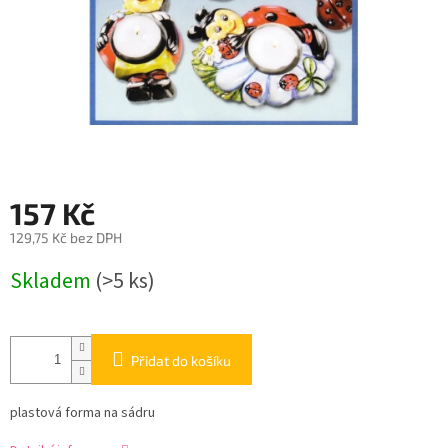
157 Kč
129,75 Kč bez DPH
Měrná
Skladem
(>5 ks)
cena:
Přidat do košíku
plastová forma na sádru