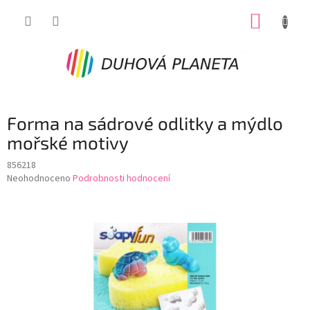
Přejít
NÁKUP
na
obsah
KOŠÍK
Forma na sádrové odlitky a mýdlo
mořské motivy
856218
Průměrné
Neohodnoceno
Podrobnosti hodnocení
hodnocení
produktu
je
0,0
z
5
hvězdiček.