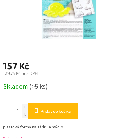
157 Kč
129,75 Kč bez DPH
Měrná
Skladem
(>5 ks)
cena:
Přidat do košíku
plastová forma na sádru a mýdlo