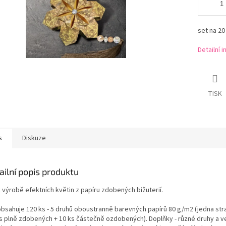
set na 20
Detailní 
TISK
s
Diskuze
ailní popis produktu
 výrobě efektních květin z papíru zdobených bižuterií.
obsahuje 120 ks - 5 druhů oboustranně barevných papírů 80 g/m2 (jedna str
ks plně zdobených + 10 ks částečně ozdobených). Doplňky - různé druhy a ve