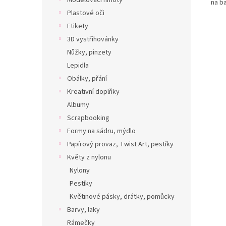
Modelovací hmoty
na b
Plastové oči
Etikety
3D vystřihovánky
Nůžky, pinzety
Lepidla
Obálky, přání
Kreativní doplňky
Albumy
Scrapbooking
Formy na sádru, mýdlo
Papírový provaz, Twist Art, pestíky
Květy z nylonu
Nylony
Pestíky
Květinové pásky, drátky, pomůcky
Barvy, laky
Rámečky