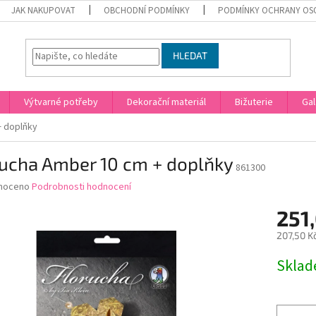
JAK NAKUPOVAT
OBCHODNÍ PODMÍNKY
PODMÍNKY OCHRANY OS
HLEDAT
Výtvarné potřeby
Dekorační materiál
Bižuterie
Gal
+ doplňky
rucha Amber 10 cm + doplňky
861300
né
noceno
Podrobnosti hodnocení
ní
251
u
207,50 K
Měrná
Skla
cena:
ek.