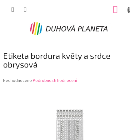
Přejít
NÁKUP
na
obsah
KOŠÍK
Etiketa bordura květy a srdce
obrysová
Průměrné
Neohodnoceno
Podrobnosti hodnocení
hodnocení
produktu
je
0,0
z
5
hvězdiček.