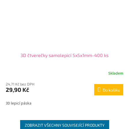
3D čtverečky samolepicí 5x5x1mm-400 ks
Skladem
24,71 Kč bez DPH
29,90 Kč
Do košíku
3D lepicí páska
ZOBRAZIT VŠECHNY SOUVISEJÍCÍ PRODUKTY