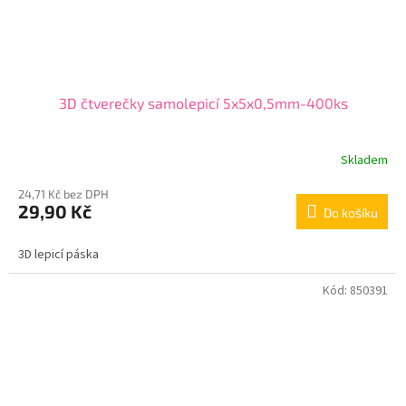
3D čtverečky samolepicí 5x5x0,5mm-400ks
Skladem
24,71 Kč bez DPH
29,90 Kč
Do košíku
3D lepicí páska
Kód:
850391