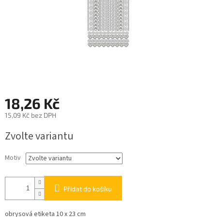
18,26 Kč
15,09 Kč bez DPH
Měrná
Zvolte variantu
cena:
Motiv
Přidat do košíku
obrysová etiketa 10 x 23 cm