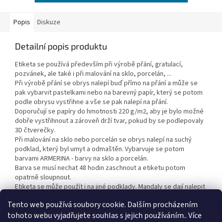
Popis
Diskuze
Detailní popis produktu
Etiketa se používá především při výrobě přání, gratulací,
pozvánek, ale také i při malování na sklo, porcelán, ...
Při výrobě přání se obrys nalepí buď přímo na přání a může se
pak vybarvit pastelkami nebo na barevný papír, který se potom
podle obrysu vystřihne a vše se pak nalepí na přání.
Doporučují se papíry do hmotnosti 220 g/m2, aby je bylo možné
dobře vystřihnout a zároveň drží tvar, pokud by se podlepovaly
3D čtverečky.
Při malování na sklo nebo porcelán se obrys nalepí na suchý
podklad, který byl umyt a odmaštěn. Vybarvuje se potom
barvami ARMERINA - barvy na sklo a porcelán.
Barva se musí nechat 48 hodin zaschnout a etiketu potom
opatrně sloupnout.
Etiketa se může použít i na jiné podklady. Mandaly se dají nalepit
i na malířské plátno a vybarvit akrylovými barvami.
Tento web používá soubory cookie. Dalším procházením
tohoto webu vyjadřujete souhlas s jejich používáním.. Více