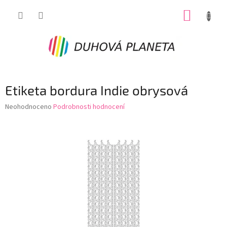
Přejít
NÁKUP
na
obsah
KOŠÍK
Etiketa bordura Indie obrysová
Průměrné
Neohodnoceno
Podrobnosti hodnocení
hodnocení
produktu
je
0,0
z
5
hvězdiček.