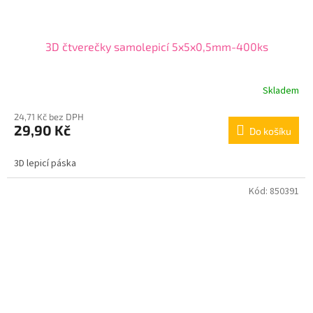
3D čtverečky samolepicí 5x5x0,5mm-400ks
Skladem
24,71 Kč bez DPH
29,90 Kč
Do košíku
3D lepicí páska
Kód:
850391