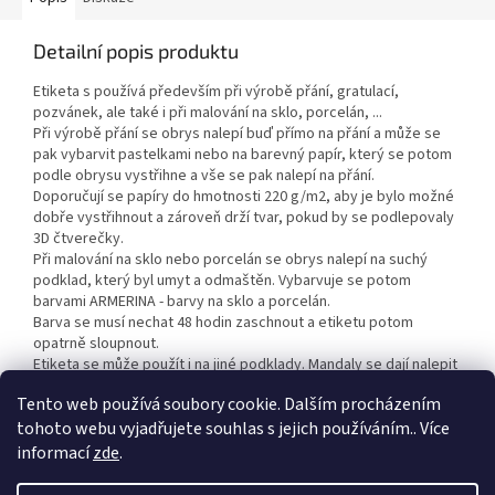
Detailní popis produktu
Etiketa s používá především při výrobě přání, gratulací,
pozvánek, ale také i při malování na sklo, porcelán, ...
Při výrobě přání se obrys nalepí buď přímo na přání a může se
pak vybarvit pastelkami nebo na barevný papír, který se potom
podle obrysu vystřihne a vše se pak nalepí na přání.
Doporučují se papíry do hmotnosti 220 g/m2, aby je bylo možné
dobře vystřihnout a zároveň drží tvar, pokud by se podlepovaly
3D čtverečky.
Při malování na sklo nebo porcelán se obrys nalepí na suchý
podklad, který byl umyt a odmaštěn. Vybarvuje se potom
barvami ARMERINA - barvy na sklo a porcelán.
Barva se musí nechat 48 hodin zaschnout a etiketu potom
opatrně sloupnout.
Etiketa se může použít i na jiné podklady. Mandaly se dají nalepit
i na malířské plátno a vybarvit akrylovými barvami.
Tento web používá soubory cookie. Dalším procházením
tohoto webu vyjadřujete souhlas s jejich používáním.. Více
informací
zde
.
Z