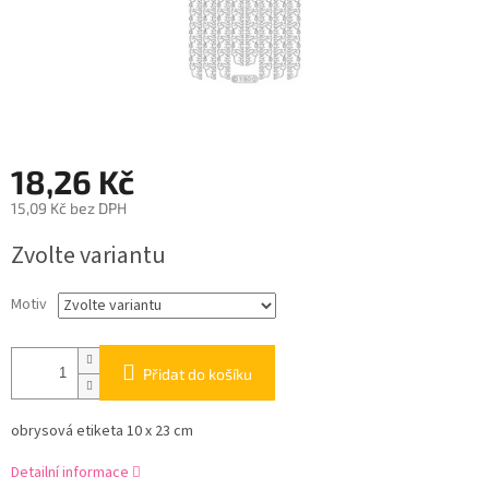
18,26 Kč
15,09 Kč bez DPH
Měrná
Zvolte variantu
cena:
Motiv
Přidat do košíku
obrysová etiketa 10 x 23 cm
Detailní informace