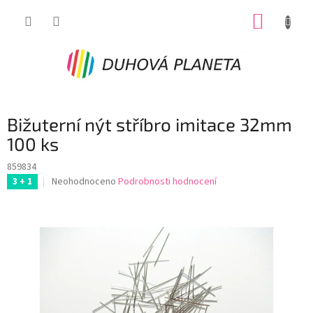
Přejít
NÁKUP
na
obsah
KOŠÍK
Bižuterní nýt stříbro imitace 32mm
100 ks
859834
Průměrné
Neohodnoceno
Podrobnosti hodnocení
3 + 1
hodnocení
produktu
je
0,0
z
5
hvězdiček.