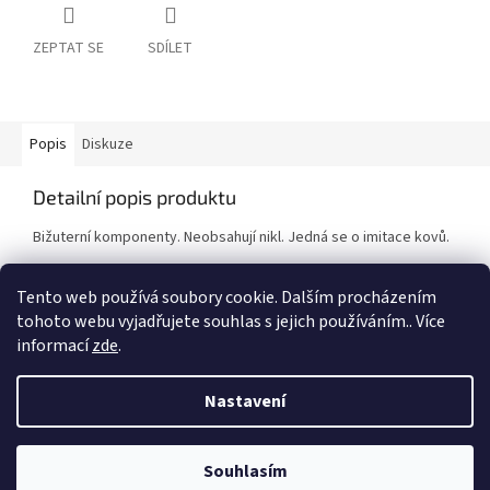
ZEPTAT SE
SDÍLET
Popis
Diskuze
Detailní popis produktu
Bižuterní komponenty. Neobsahují nikl. Jedná se o imitace kovů.
Cena za 1 balení.
Tento web používá soubory cookie. Dalším procházením
tohoto webu vyjadřujete souhlas s jejich používáním.. Více
informací
zde
.
Z
á
Nastavení
Vytvořil Shoptet
p
a
t
Souhlasím
Copyright 2026
Duhová planeta
. Všechna práva vyhrazena.
í
VÍTEJTE NA NAŠEM NOVÉM ESHOPU