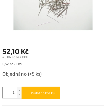
52,10 Kč
43,06 Kč bez DPH
Měrná
0,52 Kč / 1 ks
cena:
Objednáno
(>5 ks)
Přidat do košíku