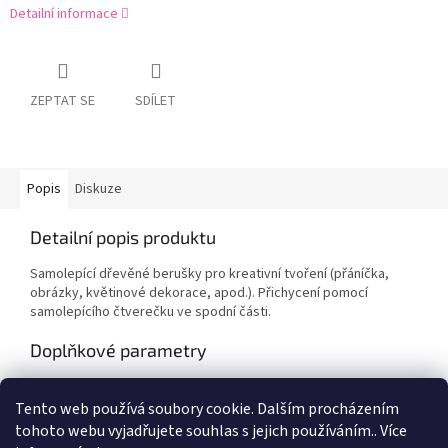
Detailní informace
ZEPTAT SE
SDÍLET
Popis
Diskuze
Detailní popis produktu
Samolepící dřevěné berušky pro kreativní tvoření (přáníčka,
obrázky, květinové dekorace, apod.). Přichycení pomocí
samolepícího čtverečku ve spodní části.
Doplňkové parametry
Kategorie
:
Výtvarné potřeby
Tento web používá soubory cookie. Dalším procházením
EAN
:
Zvolte variantu
tohoto webu vyjadřujete souhlas s jejich používáním.. Více