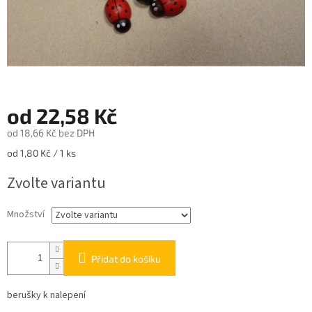
od
22,58 Kč
od
18,66 Kč
bez DPH
Měrná
od 1,80 Kč / 1 ks
cena:
Zvolte variantu
Množství
Přidat do košíku
berušky k nalepení