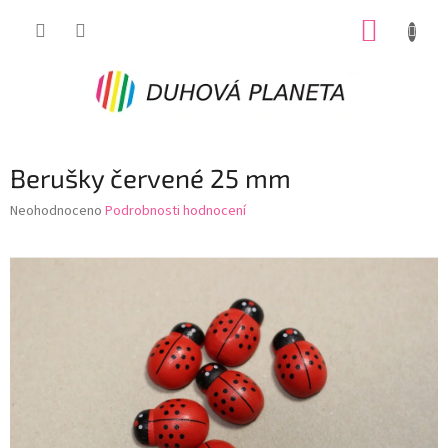
Přejít
NÁKUP
na
obsah
KOŠÍK
Berušky červené 25 mm
Průměrné
Neohodnoceno
Podrobnosti hodnocení
hodnocení
produktu
je
0,0
z
5
hvězdiček.