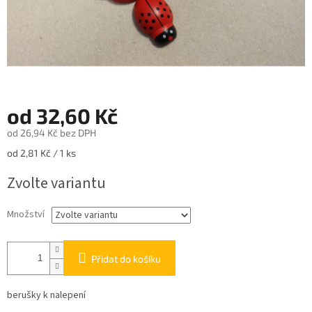
od
32,60 Kč
od
26,94 Kč
bez DPH
Měrná
od 2,81 Kč / 1 ks
cena:
Zvolte variantu
Množství
Přidat do košíku
berušky k nalepení