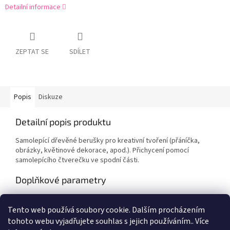
Detailní informace
ZEPTAT SE
SDÍLET
Popis
Diskuze
Detailní popis produktu
Samolepící dřevěné berušky pro kreativní tvoření (přáníčka,
obrázky, květinové dekorace, apod.). Přichycení pomocí
samolepícího čtverečku ve spodní části.
Doplňkové parametry
Kategorie
:
Výtvarné potřeby
Tento web používá soubory cookie. Dalším procházením
EAN
:
Zvolte variantu
tohoto webu vyjadřujete souhlas s jejich používáním.. Více