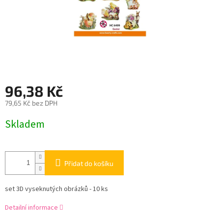
96,38 Kč
79,65 Kč bez DPH
Měrná
Skladem
cena:
Přidat do košíku
set 3D vyseknutých obrázků - 10 ks
Detailní informace