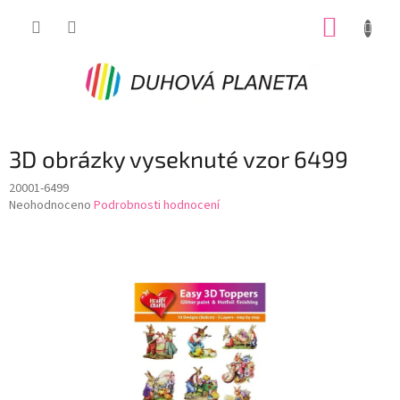
Přejít
NÁKUP
na
obsah
KOŠÍK
3D obrázky vyseknuté vzor 6499
20001-6499
Průměrné
Neohodnoceno
Podrobnosti hodnocení
hodnocení
produktu
je
0,0
z
5
hvězdiček.