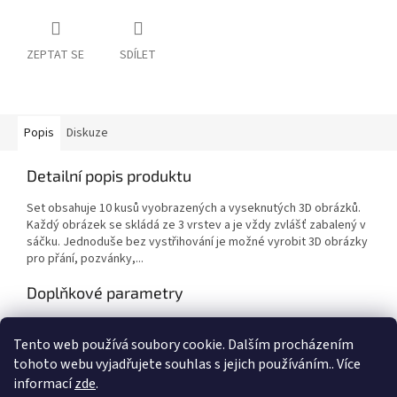
ZEPTAT SE
SDÍLET
Popis
Diskuze
Detailní popis produktu
Set obsahuje 10 kusů vyobrazených a vyseknutých 3D obrázků.
Každý obrázek se skládá ze 3 vrstev a je vždy zvlášť zabalený v
sáčku. Jednoduše bez vystřihování je možné vyrobit 3D obrázky
pro přání, pozvánky,...
Doplňkové parametry
Kategorie
:
Výtvarné potřeby
Tento web používá soubory cookie. Dalším procházením
EAN
:
8714324270767
tohoto webu vyjadřujete souhlas s jejich používáním.. Více
informací
zde
.