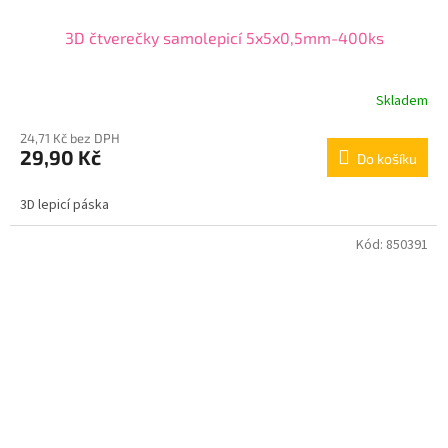
3D čtverečky samolepicí 5x5x0,5mm-400ks
Skladem
24,71 Kč bez DPH
29,90 Kč
Do košíku
3D lepicí páska
Kód:
850391