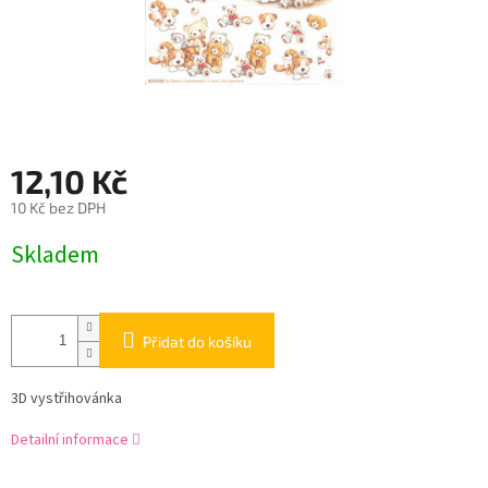
12,10 Kč
10 Kč bez DPH
Měrná
Skladem
cena:
Přidat do košíku
3D vystřihovánka
Detailní informace