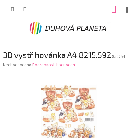
Přejít
NÁKUP
na
obsah
KOŠÍK
3D vystřihovánka A4 8215.592
852254
Průměrné
Neohodnoceno
Podrobnosti hodnocení
hodnocení
produktu
je
0,0
z
5
hvězdiček.