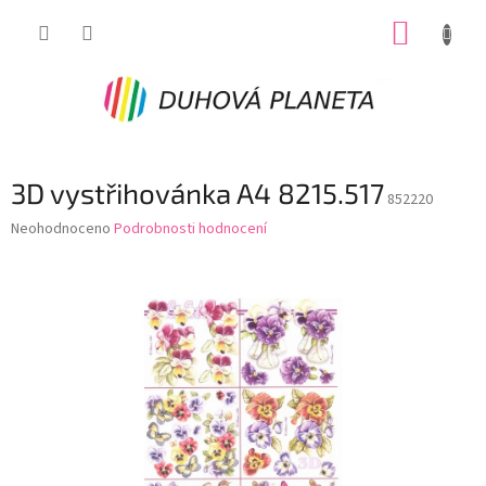
Přejít
NÁKUP
na
obsah
KOŠÍK
3D vystřihovánka A4 8215.517
852220
Průměrné
Neohodnoceno
Podrobnosti hodnocení
hodnocení
produktu
je
0,0
z
5
hvězdiček.