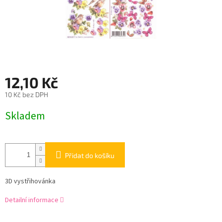
12,10 Kč
10 Kč bez DPH
Měrná
Skladem
cena:
Přidat do košíku
3D vystřihovánka
Detailní informace