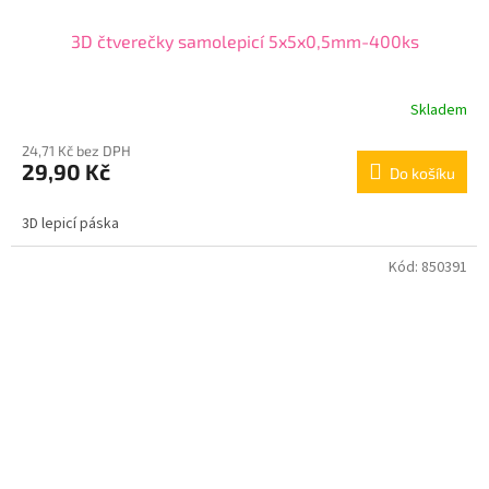
3D čtverečky samolepicí 5x5x0,5mm-400ks
Skladem
24,71 Kč bez DPH
29,90 Kč
Do košíku
3D lepicí páska
Kód:
850391