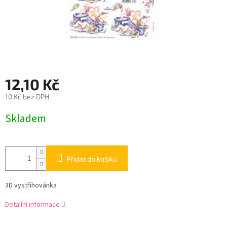
12,10 Kč
10 Kč bez DPH
Měrná
Skladem
cena:
Přidat do košíku
3D vystřihovánka
Detailní informace