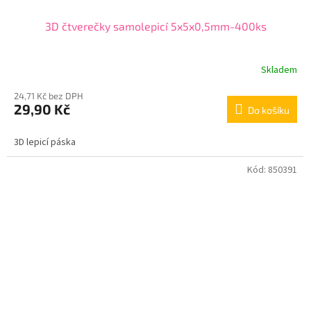
3D čtverečky samolepicí 5x5x0,5mm-400ks
Skladem
24,71 Kč bez DPH
29,90 Kč
Do košíku
3D lepicí páska
Kód:
850391