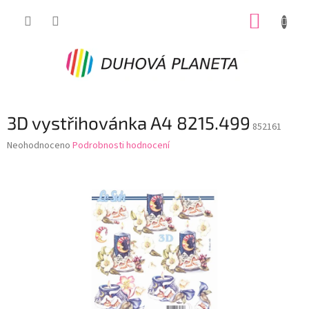
Přejít
NÁKUP
na
obsah
KOŠÍK
3D vystřihovánka A4 8215.499
852161
Průměrné
Neohodnoceno
Podrobnosti hodnocení
hodnocení
produktu
je
0,0
z
5
hvězdiček.