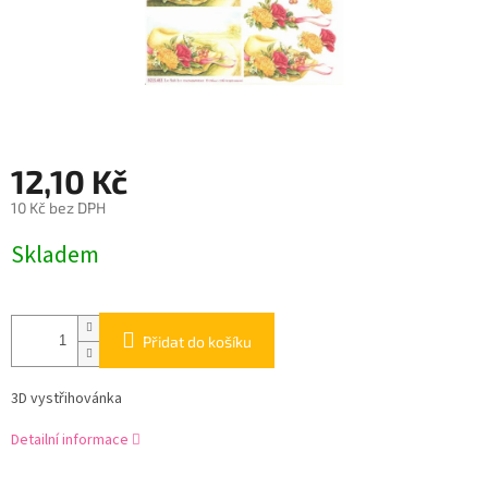
12,10 Kč
10 Kč bez DPH
Měrná
Skladem
cena:
Přidat do košíku
3D vystřihovánka
Detailní informace