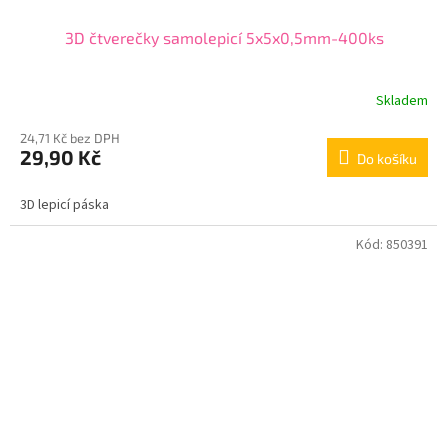
3D čtverečky samolepicí 5x5x0,5mm-400ks
Skladem
24,71 Kč bez DPH
29,90 Kč
Do košíku
3D lepicí páska
Kód:
850391