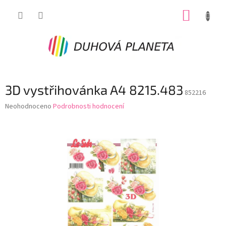
Přejít
NÁKUP
na
obsah
KOŠÍK
3D vystřihovánka A4 8215.483
852216
Průměrné
Neohodnoceno
Podrobnosti hodnocení
hodnocení
produktu
je
0,0
z
5
hvězdiček.