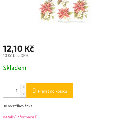
12,10 Kč
10 Kč bez DPH
Měrná
Skladem
cena:
Přidat do košíku
3D vystřihovánka
Detailní informace