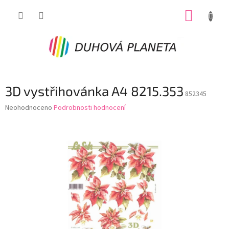
Přejít
NÁKUP
na
obsah
KOŠÍK
3D vystřihovánka A4 8215.353
852345
Průměrné
Neohodnoceno
Podrobnosti hodnocení
hodnocení
produktu
je
0,0
z
5
hvězdiček.