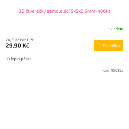
3D čtverečky samolepicí 5x5x0,5mm-400ks
Skladem
24,71 Kč bez DPH
29,90 Kč
Do košíku
3D lepicí páska
Kód:
850391