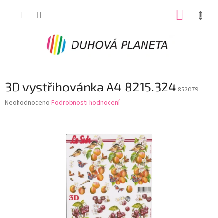
Přejít
NÁKUP
na
obsah
KOŠÍK
3D vystřihovánka A4 8215.324
852079
Průměrné
Neohodnoceno
Podrobnosti hodnocení
hodnocení
produktu
je
0,0
z
5
hvězdiček.