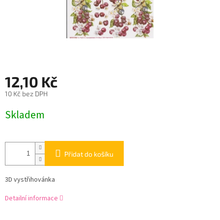
12,10 Kč
10 Kč bez DPH
Měrná
Skladem
cena:
Přidat do košíku
3D vystřihovánka
Detailní informace