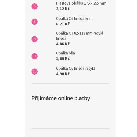
Plastová obálka 175 x 255 mm
2,12 Kč
Obálka C6 hnědá kraft
6,21 Kč
Obálka C7 82x113 mm recykl
hnědá
4,86 Kč
Obálka bílá
1,69 Kč
Obálka C6 hnědá recykl
4,90 Kč
Přijímáme online platby