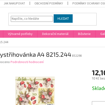
JAK NAKUPOVAT
OBCHODNÍ PODMÍNKY
PODMÍNKY OCHRANY OS
HLEDAT
Výtvarné potřeby
Dekorační materiál
Bižuterie
Gal
15.244
vystřihovánka A4 8215.244
852298
né
noceno
Podrobnosti hodnocení
ní
12,1
u
10 Kč be
Měrná
Skla
cena:
ek.