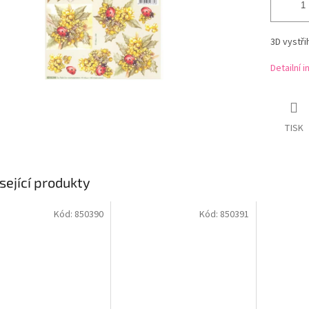
3D vystř
Detailní 
TISK
sející produkty
Kód:
850390
Kód:
850391