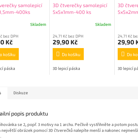
verečky samolepicí
3D čtverečky samolepicí
3D čtver
0,5mm-400ks
5x5x1mm-400 ks
5x5x2m
Skladem
Skladem
Kč bez DPH
24,71 Kč bez DPH
24,71 Kč b
90 Kč
29,90 Kč
29,90 
o košíku
Do košíku
Do ko
icí páska
3D lepicí páska
3D lepicí p
s
Diskuze
ailní popis produktu
řihovánka se 2, popř. 3 motivy na 1 archu. Pečlivě vystřihněte a potom post
a největší obrázek pomocí 3D čtverečků nalepíte menší a nakonec nejmenší
.