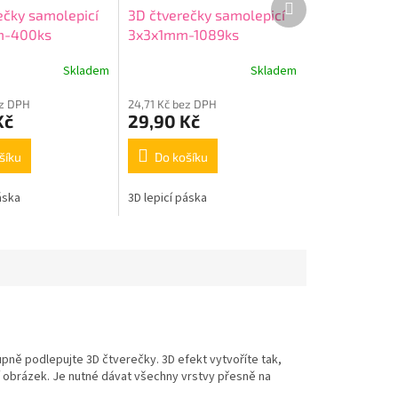
ečky samolepicí
3D čtverečky samolepicí
produkt
m-400ks
3x3x1mm-1089ks
Skladem
Skladem
ez DPH
24,71 Kč bez DPH
Kč
29,90 Kč
šíku
Do košíku
áska
3D lepicí páska
upně podlepujte 3D čtverečky. 3D efekt vytvoříte tak,
 obrázek. Je nutné dávat všechny vrstvy přesně na