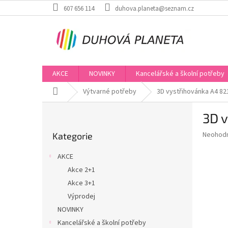
Přejít
607 656 114
duhova.planeta@seznam.cz
na
obsah
AKCE
NOVINKY
Kancelářské a školní potřeby
Domů
Výtvarné potřeby
3D vystřihovánka A4 82
P
3D 
o
Přeskočit
s
Průměr
Neohod
Kategorie
kategorie
t
hodnoce
r
produkt
AKCE
a
je
Akce 2+1
0,0
n
z
Akce 3+1
n
5
í
Výprodej
hvězdič
p
NOVINKY
a
Kancelářské a školní potřeby