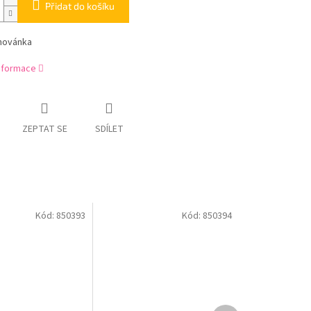
Přidat do košíku
ihovánka
informace
ZEPTAT SE
SDÍLET
Kód:
850393
Kód:
850394
Další