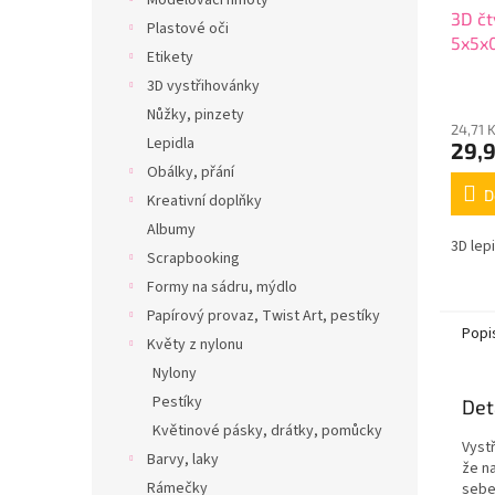
Modelovací hmoty
3D čt
Plastové oči
5x5x
Etikety
3D vystřihovánky
Nůžky, pinzety
24,71 
Lepidla
29,
Obálky, přání
D
Kreativní doplňky
Albumy
3D lep
Scrapbooking
Formy na sádru, mýdlo
Papírový provaz, Twist Art, pestíky
Popi
Květy z nylonu
Nylony
Pestíky
Det
Květinové pásky, drátky, pomůcky
Vyst
Barvy, laky
že n
Rámečky
sebe