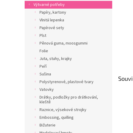
n
Výtvarné potřeby
e
Papíry, kartony
l
Vlnitá lepenka
Papírové sety
Plst
Pěnová guma, moosgummi
Folie
Juta, stuhy, krajky
Peří
Sušina
Souvi
Polystyrenové, plastové tvary
Vatovky
Drátky, podložky pro drátkování,
kleště
Raznice, výsekové strojky
Embossing, quilling
Bižuterie