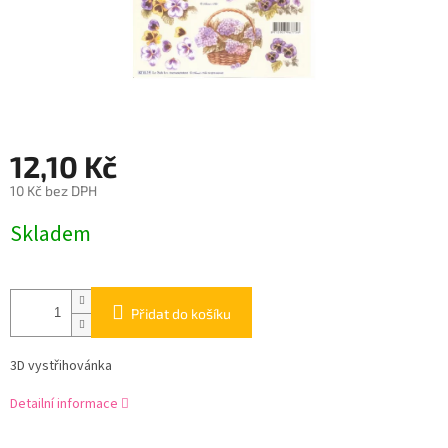
12,10 Kč
10 Kč bez DPH
Měrná
Skladem
cena:
Přidat do košíku
3D vystřihovánka
Detailní informace