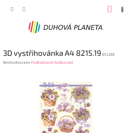
Přejít
NÁKUP
na
obsah
KOŠÍK
3D vystřihovánka A4 8215.19
852288
Průměrné
Neohodnoceno
Podrobnosti hodnocení
hodnocení
produktu
je
0,0
z
5
hvězdiček.