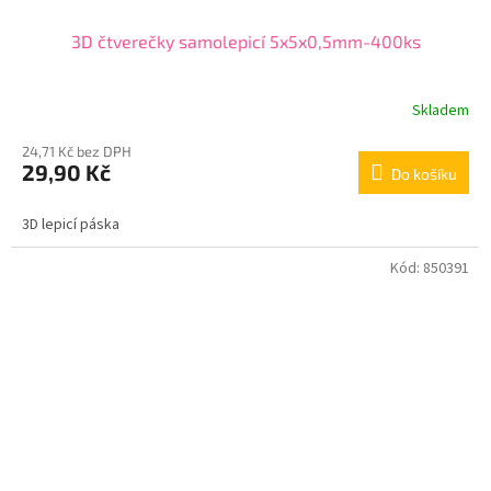
3D čtverečky samolepicí 5x5x0,5mm-400ks
Skladem
24,71 Kč bez DPH
29,90 Kč
Do košíku
3D lepicí páska
Kód:
850391