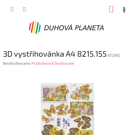
Přejít
NÁKUP
na
obsah
KOŠÍK
3D vystřihovánka A4 8215.155
852062
Průměrné
Neohodnoceno
Podrobnosti hodnocení
hodnocení
produktu
je
0,0
z
5
hvězdiček.