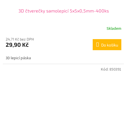
3D čtverečky samolepicí 5x5x0,5mm-400ks
Skladem
24,71 Kč bez DPH
29,90 Kč
Do košíku
3D lepicí páska
Kód:
850391