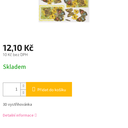
12,10 Kč
10 Kč bez DPH
Měrná
Skladem
cena:
Přidat do košíku
3D vystřihovánka
Detailní informace