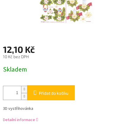
12,10 Kč
10 Kč bez DPH
Měrná
Skladem
cena:
Přidat do košíku
3D vystřihovánka
Detailní informace