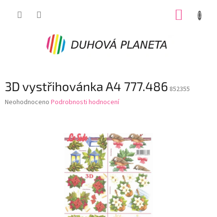
Přejít
NÁKUP
na
obsah
KOŠÍK
3D vystřihovánka A4 777.486
852355
Průměrné
Neohodnoceno
Podrobnosti hodnocení
hodnocení
produktu
je
0,0
z
5
hvězdiček.