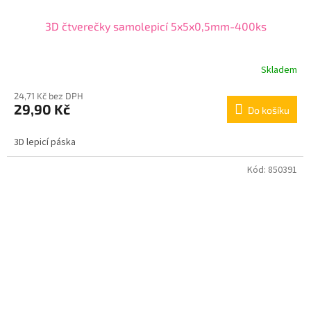
3D čtverečky samolepicí 5x5x0,5mm-400ks
Skladem
24,71 Kč bez DPH
29,90 Kč
Do košíku
3D lepicí páska
Kód:
850391