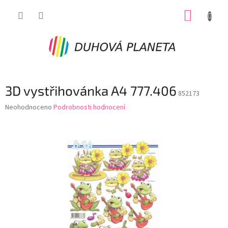
Přejít
NÁKUP
na
obsah
KOŠÍK
3D vystřihovánka A4 777.406
852173
Průměrné
Neohodnoceno
Podrobnosti hodnocení
hodnocení
produktu
je
0,0
z
5
hvězdiček.