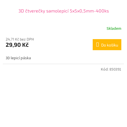
3D čtverečky samolepicí 5x5x0,5mm-400ks
Skladem
24,71 Kč bez DPH
29,90 Kč
Do košíku
3D lepicí páska
Kód:
850391