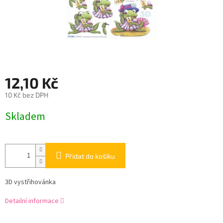
12,10 Kč
10 Kč bez DPH
Měrná
Skladem
cena:
Přidat do košíku
3D vystřihovánka
Detailní informace